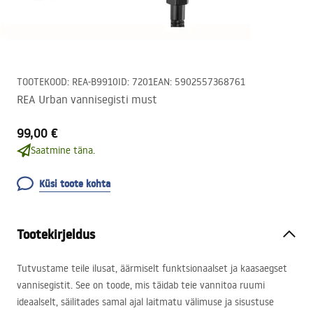
TOOTEKOOD
:
REA-B9910
ID
:
7201
EAN
:
5902557368761
REA Urban vannisegisti must
99,00 €
Saatmine täna.
Küsi toote kohta
Tootekirjeldus
Tutvustame teile ilusat, äärmiselt funktsionaalset ja kaasaegset
vannisegistit. See on toode, mis täidab teie vannitoa ruumi
ideaalselt, säilitades samal ajal laitmatu välimuse ja sisustuse