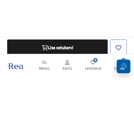
Lisa ostukorvi
0
0
Menüü
Konto
Lemmikud
Ostukorv
Uudiskiri
Olge kursis uudiste ja kampaaniatega!