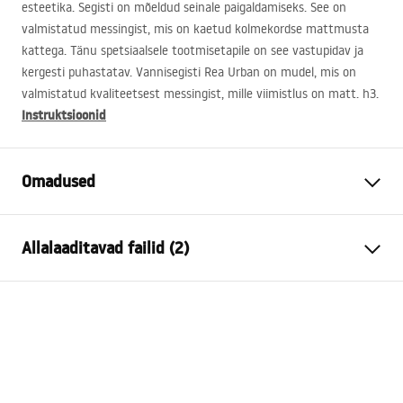
esteetika. Segisti on mõeldud seinale paigaldamiseks. See on
valmistatud messingist, mis on kaetud kolmekordse mattmusta
kattega. Tänu spetsiaalsele tootmisetapile on see vastupidav ja
kergesti puhastatav. Vannisegisti Rea Urban on mudel, mis on
valmistatud kvaliteetsest messingist, mille viimistlus on matt. h3.
Instruktsioonid
Omadused
Kraani tüüp
vann
Allalaaditavad failid (2)
Kraanide kokkupanek
seinale paigaldatud
Materjal
messingist, ABS
Kokkupaneku juhised
Värv
Must
Faucet.pdf
Väljalaskeava ulatus
170
mm
Kattetehnoloogia
Electroplating
Garantiitingimused
Dušipea tüüp
keraamiline