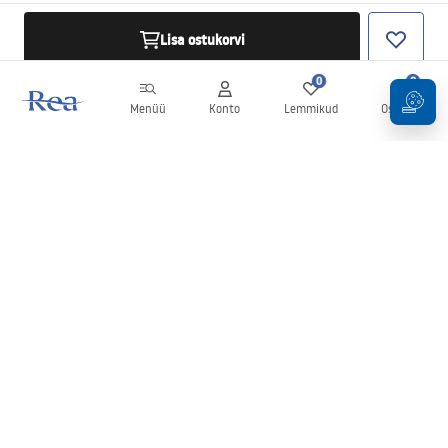
Lisa ostukorvi
0
0
Menüü
Konto
Lemmikud
Ostukorv
Uudiskiri
Olge kursis uudiste ja kampaaniatega!
Registreeru
Oma andmete sisestamise ja kinnitamisega nõustute uudiskirja
saamisega vastavalt
tingimustes
sätestatule.