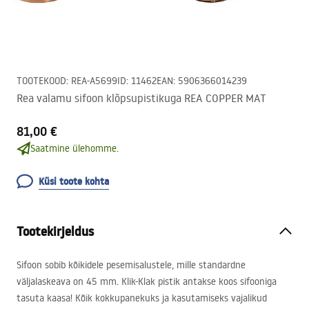
TOOTEKOOD
:
REA-A5699
ID
:
11462
EAN
:
5906366014239
Rea valamu sifoon klõpsupistikuga REA COPPER MAT
81,00 €
Saatmine ülehomme.
Küsi toote kohta
Tootekirjeldus
Sifoon sobib kõikidele pesemisalustele, mille standardne
väljalaskeava on 45 mm. Klik-Klak pistik antakse koos sifooniga
tasuta kaasa! Kõik kokkupanekuks ja kasutamiseks vajalikud