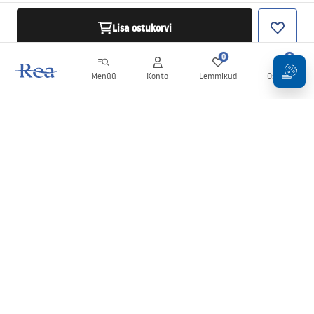
Lisa ostukorvi
0
0
Menüü
Konto
Lemmikud
Ostukorv
Uudiskiri
Olge kursis uudiste ja kampaaniatega!
Registreeru
Oma andmete sisestamise ja kinnitamisega nõustute uudiskirja
saamisega vastavalt
tingimustes
sätestatule.