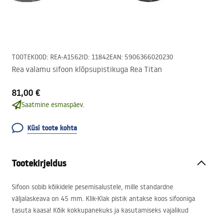
TOOTEKOOD
:
REA-A1562
ID
:
11842
EAN
:
5906366020230
Rea valamu sifoon klõpsupistikuga Rea Titan
81,00 €
Saatmine esmaspäev.
Küsi toote kohta
Tootekirjeldus
Sifoon sobib kõikidele pesemisalustele, mille standardne
väljalaskeava on 45 mm. Klik-Klak pistik antakse koos sifooniga
tasuta kaasa! Kõik kokkupanekuks ja kasutamiseks vajalikud