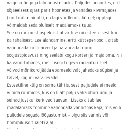
valgusmänguga lahenduste jaoks. Paljudes hoonetes, eriti
sõjaeelsest ajast pärit hoonetes ja vanades kivimajades
(kuid mitte ainult), on lagi võrdlemisi kõrgel; ripplagi
võimaldab seda oluliselt madalamaks tuua.
See on mitmest aspektist ahvatlev: nii esteetilisest kui
ka rahalisest. Lae alandamine, eriti kütteperioodil, aitab
vähendada küttearveid ja parandada ruumi
soojustpidavust ning seeläbi kogu korteri ja maja oma. Nii
ka vannitubades, mis – isegi tugeva radiaatori toel –
võivad mõnikord jääda ebameeldivalt jahedaks sügisel ja
talvel, koguni varakevadel.
Esteetiline külg on sama tähtis, sest paljudele ei meeldi
viibida ruumides, kus on liialt palju vaba õhuruumi ja
seinad justkui kerkivad taevani. Lisaks aitab lae
madalamaks toomine vähendada vannitoas kaja, mis võib
paljudele segada lõõgastumist – olgu siis vannis või
hommikuse tualeti ajal.