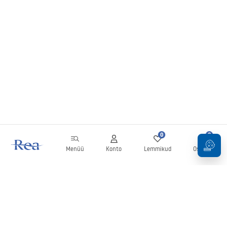
0
0
Menüü
Konto
Lemmikud
Ostukorv
Uudiskiri
Olge kursis uudiste ja kampaaniatega!