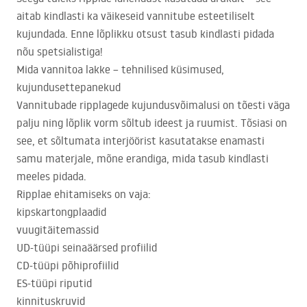
aitab kindlasti ka väikeseid vannitube esteetiliselt
kujundada. Enne lõplikku otsust tasub kindlasti pidada
nõu spetsialistiga!
Mida vannitoa lakke – tehnilised küsimused,
kujundusettepanekud
Vannitubade ripplagede kujundusvõimalusi on tõesti väga
palju ning lõplik vorm sõltub ideest ja ruumist. Tõsiasi on
see, et sõltumata interjöörist kasutatakse enamasti
samu materjale, mõne erandiga, mida tasub kindlasti
meeles pidada.
Ripplae ehitamiseks on vaja:
kipskartongplaadid
vuugitäitemassid
UD-tüüpi seinaäärsed profiilid
CD-tüüpi põhiprofiilid
ES-tüüpi riputid
kinnituskruvid