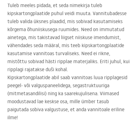
Tuleb meeles pidada, et seda nimekirja tuleb
kipskartongplaatide puhul veidi muuta. Vannitubadesse
tuleb valida üksnes plaadid, mis sobivad kasutamiseks
kõrgema õhuniiskusega ruumides. Need on immutatud
ainetega, mis takistavad liigset niiskuse imendumist,
vähendades seda määral, mis teeb kipskartongplaatide
kasutamise vannitoas turvaliseks. Need ei rikne,
mistõttu sobivad hästi ripplae materjaliks. Eriti juhul, kui
ripplagi rajatakse duši kohal.
Kipskartongplaatide abil saab vannitoas luua ripplagesid
peegel- või valguspaneelidega, segastruktuuriga
(mitmetasandilisi) ning ka saarekujulisena. Viimased
moodustavad lae keskse osa, mille ümber tasub
paigutada sobiva valgustuse, et anda vannitoale eriline
ilme!