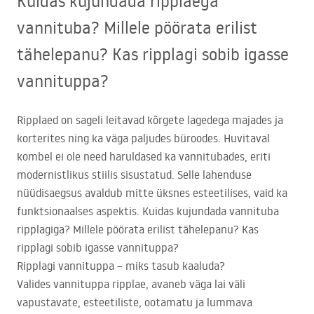
Kuidas kujundada ripplaega
vannituba? Millele pöörata erilist
tähelepanu? Kas ripplagi sobib igasse
vannituppa?
Ripplaed on sageli leitavad kõrgete lagedega majades ja
korterites ning ka väga paljudes büroodes. Huvitaval
kombel ei ole need haruldased ka vannitubades, eriti
modernistlikus stiilis sisustatud. Selle lahenduse
nüüdisaegsus avaldub mitte üksnes esteetilises, vaid ka
funktsionaalses aspektis. Kuidas kujundada vannituba
ripplagiga? Millele pöörata erilist tähelepanu? Kas
ripplagi sobib igasse vannituppa?
Ripplagi vannituppa – miks tasub kaaluda?
Valides vannituppa ripplae, avaneb väga lai väli
vapustavate, esteetiliste, ootamatu ja lummava