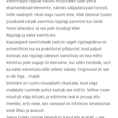
Vannituppa ripplae kasuks otsustades saab peita
ebameeldivaid elemente, näiteks väljaulatuvaid torusid,
mille vaatepilt rikub kogu ruumi ilme. Kõik ülemise tsooni
puudused varjab vannitoa ripplagi paremini kui ükski
teine lahendus! Ja see pole muidugi kõik!
Ripplagi ja väike vannituba
Kaasaegsed vannitubade laed on sageli ripplagedena nii
esteetilistel kui ka praktilistel põhjustel, kuid paljud
küsivad, kas ripplagi väikeses vannitoas on hea mõte.
Küsimus pole sugugi nii keeruline, kui võiks tunduda, sest
ka väike vannituba võib selleks sobida, tingimusel et see
ei ole liiga… madal.
Eesmärk on ruumi visuaalselt rikastada, kuid väga
madalate ruumide puhul kaotab see mõtte. Selline ruum
muutub väga kitsaks ja viibimine seal ei pruugi olla
meeldiv, eriti neile, kes soovivad nii intiimses keskkonnas
veidi õhku ja avarust.
Seega tuleks ripplae lahendust kasutada arukalt – see