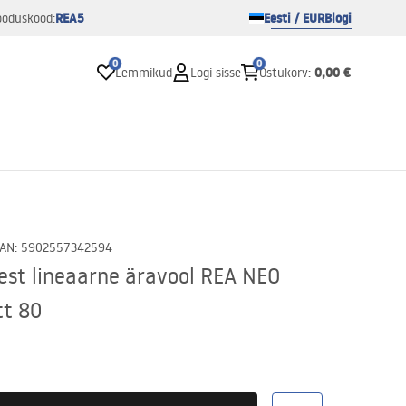
REA5
Eesti / EUR
Blogi
ooduskood:
0
0
0,00 €
Lemmikud
Logi sisse
Ostukorv
:
AN
:
5902557342594
est lineaarne äravool REA NEO
t 80