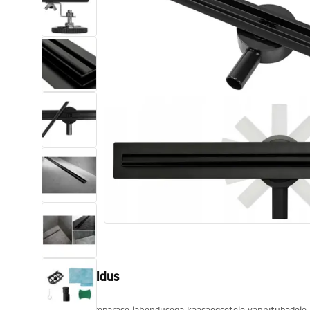
Tualettruumid
Vajub ära
Vannid ja ekraanid
Vannitoa segistid
Vannitoas dušid
Köök
Vannitoa tarvikud
Tootekirjeldus