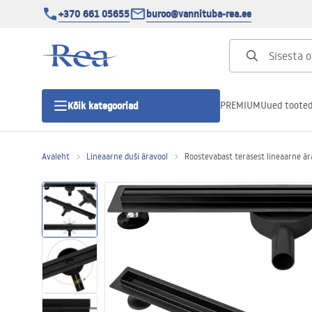
+370 661 05655
buroo@vannituba-rea.ee
PREMIUM
Uued toote
Kõik kategooriad
Avaleht
Lineaarne duši äravool
Roostevabast terasest lineaarne ä
Dušikabiinid
Duši uks
Vannitoa dušialused
Lineaarne duši äravool