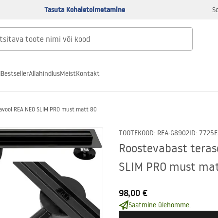
Tasuta Kohaletoimetamine
S
d
Bestseller
Allahindlus
Meist
Kontakt
ravool REA NEO SLIM PRO must matt 80
TOOTEKOOD
:
REA-G8902
ID
:
7725
E
Roostevabast teras
SLIM PRO must mat
98,00 €
Saatmine ülehomme.