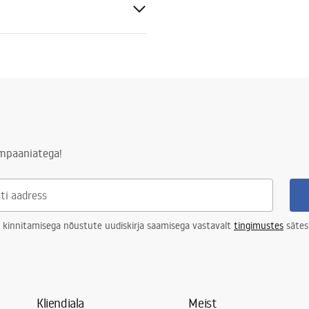
°
tevaba teras
striga
ampaaniatega!
ktsiooni puhul 120 kuud, muude
uhul 24 kuud
 kinnitamisega nõustute uudiskirja saamisega vastavalt
tingimustes
sätes
Kliendiala
Meist