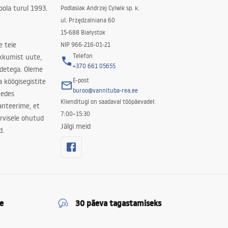
ola turul 1993.
Podlasiak Andrzej Cylwik sp. k.
ul. Przędzalniana 60
15-688 Białystok
e teie
NIP 966-216-01-21
Telefon
kkumist uute,
+370 661 05655
odetega. Oleme
E-post
a köögisegistite
buroo@vannituba-rea.ee
nedes
Klienditugi on saadaval tööpäevadel:
ranteerime, et
7:00–15:30
rvisele ohutud
Jälgi meid
d.
e
30 päeva tagastamiseks