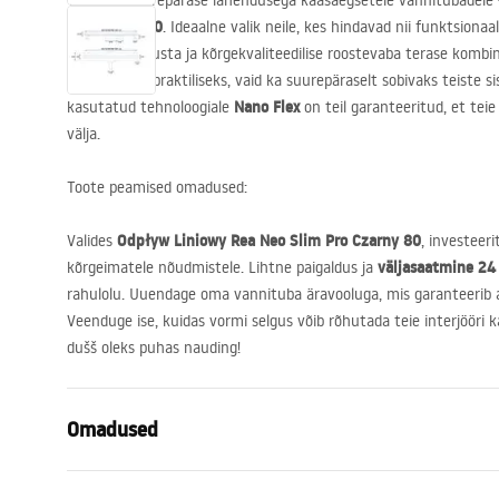
Tutvuge suurepärase lahendusega kaasaegsetele vannitubadele
Pro Czarny 80
. Ideaalne valik neile, kes hindavad nii funktsionaal
elegantne musta ja kõrgekvaliteedilise roostevaba terase kombi
mitte ainult praktiliseks, vaid ka suurepäraselt sobivaks teiste
Nano Flex
kasutatud tehnoloogiale
on teil garanteeritud, et teie
välja.
Toote peamised omadused:
Odpływ Liniowy Rea Neo Slim Pro Czarny 80
Valides
, investeer
väljasaatmine 24 
kõrgeimatele nõudmistele. Lihtne paigaldus ja
rahulolu. Uuendage oma vannituba äravooluga, mis garanteerib aa
Veenduge ise, kuidas vormi selgus võib rõhutada teie interjööri 
dušš oleks puhas nauding!
Omadused
Drenaaži tüüp
Õhuke