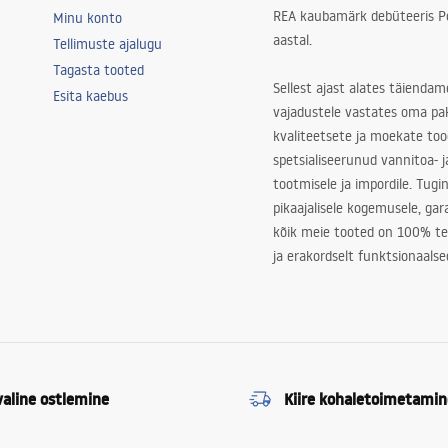
REA kaubamärk debüteeris Po
Minu konto
aastal.
Tellimuste ajalugu
Tagasta tooted
Sellest ajast alates täiendam
Esita kaebus
vajadustele vastates oma pa
kvaliteetsete ja moekate to
spetsialiseerunud vannitoa- j
tootmisele ja impordile. Tugi
pikaajalisele kogemusele, ga
kõik meie tooted on 100% te
ja erakordselt funktsionaalse
valine ostlemine
Kiire kohaletoimetamin