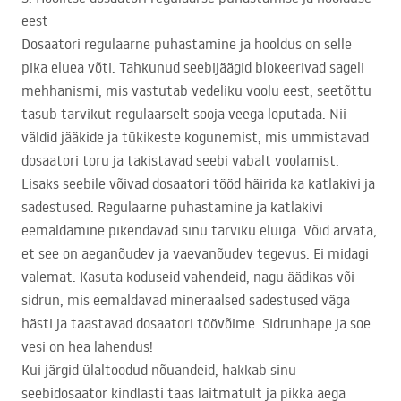
eest
Dosaatori regulaarne puhastamine ja hooldus on selle
pika eluea võti. Tahkunud seebijäägid blokeerivad sageli
mehhanismi, mis vastutab vedeliku voolu eest, seetõttu
tasub tarvikut regulaarselt sooja veega loputada. Nii
väldid jääkide ja tükikeste kogunemist, mis ummistavad
dosaatori toru ja takistavad seebi vabalt voolamist.
Lisaks seebile võivad dosaatori tööd häirida ka katlakivi ja
sadestused. Regulaarne puhastamine ja katlakivi
eemaldamine pikendavad sinu tarviku eluiga. Võid arvata,
et see on aeganõudev ja vaevanõudev tegevus. Ei midagi
valemat. Kasuta koduseid vahendeid, nagu äädikas või
sidrun, mis eemaldavad mineraalsed sadestused väga
hästi ja taastavad dosaatori töövõime. Sidrunhape ja soe
vesi on hea lahendus!
Kui järgid ülaltoodud nõuandeid, hakkab sinu
seebidosaator kindlasti taas laitmatult ja pikka aega