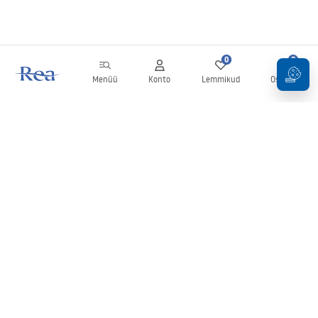
0
0
Menüü
Konto
Lemmikud
Ostukorv
Uudiskiri
Olge kursis uudiste ja kampaaniatega!
Registreeru
Oma andmete sisestamise ja kinnitamisega nõustute uudiskirja
saamisega vastavalt
tingimustes
sätestatule.