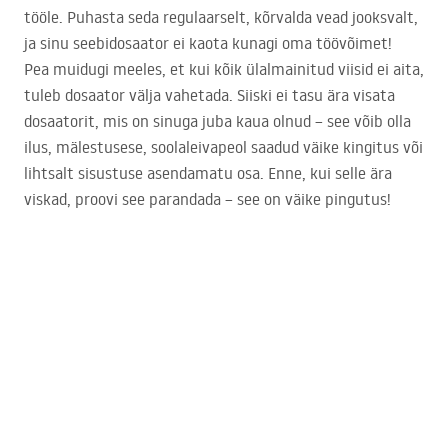
tööle. Puhasta seda regulaarselt, kõrvalda vead jooksvalt,
ja sinu seebidosaator ei kaota kunagi oma töövõimet!
Pea muidugi meeles, et kui kõik ülalmainitud viisid ei aita,
tuleb dosaator välja vahetada. Siiski ei tasu ära visata
dosaatorit, mis on sinuga juba kaua olnud – see võib olla
ilus, mälestusese, soolaleivapeol saadud väike kingitus või
lihtsalt sisustuse asendamatu osa. Enne, kui selle ära
viskad, proovi see parandada – see on väike pingutus!