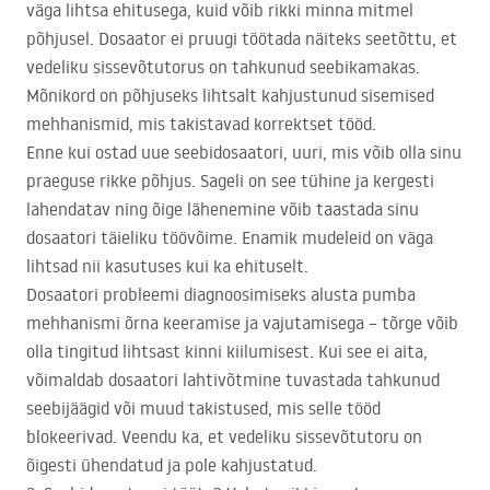
väga lihtsa ehitusega, kuid võib rikki minna mitmel
põhjusel. Dosaator ei pruugi töötada näiteks seetõttu, et
vedeliku sissevõtutorus on tahkunud seebikamakas.
Mõnikord on põhjuseks lihtsalt kahjustunud sisemised
mehhanismid, mis takistavad korrektset tööd.
Enne kui ostad uue seebidosaatori, uuri, mis võib olla sinu
praeguse rikke põhjus. Sageli on see tühine ja kergesti
lahendatav ning õige lähenemine võib taastada sinu
dosaatori täieliku töövõime. Enamik mudeleid on väga
lihtsad nii kasutuses kui ka ehituselt.
Dosaatori probleemi diagnoosimiseks alusta pumba
mehhanismi õrna keeramise ja vajutamisega – tõrge võib
olla tingitud lihtsast kinni kiilumisest. Kui see ei aita,
võimaldab dosaatori lahtivõtmine tuvastada tahkunud
seebijäägid või muud takistused, mis selle tööd
blokeerivad. Veendu ka, et vedeliku sissevõtutoru on
õigesti ühendatud ja pole kahjustatud.