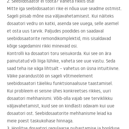
2. Seebidosaator ei tööta? Vaheta rikkis osa!
Mitte iga seebidosaatori rike ei nõua uue seadme ostmist.
Sageli piisab mõne osa väljavahetamisest. Kui näiteks
dosaatori vedru on katki, asenda see uuega, selle asemel
et osta uus tarvik. Paljudes poodides on saadaval
seebidosaatorite remondikomplektid, mis sisaldavad
kõige sagedamini rikki minevaid osi.
Kontrolli ka dosaatori toru seisukorda. Kui see on ära
painutatud või liiga lühike, vaheta see uue vastu. Seda
saad teha ise väga lihtsalt – vahetus on üsna intuitiivne.
Väike parandustöö on sageli võtmeelement
seebidosaatori täieliku funktsionaalsuse taastamisel.
Kui probleem ei seisne ühes konkreetses rikkes, uuri
dosaatori mehhanismi. Võib-olla vajab see terviklikku
väljavahetamist, kuid see on kindlasti odavam kui uue
dosaatori ost. Seebidosaatorite mehhanisme leiad ka
meie poest taskukohase hinnaga.
3. Hoolitse dosaatori regulaarse puhastamise ja hoolduse