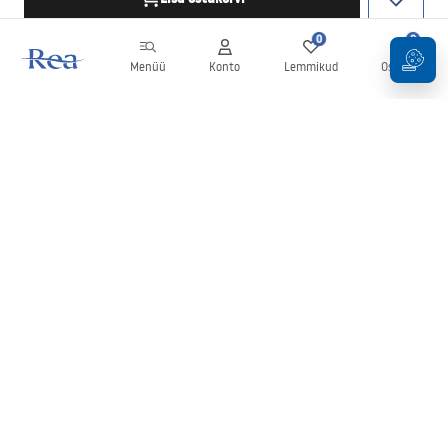
0
0
Menüü
Konto
Lemmikud
Ostukorv
Uudiskiri
Olge kursis uudiste ja kampaaniatega!
Registreeru
Oma andmete sisestamise ja kinnitamisega nõustute uudiskirja
saamisega vastavalt
tingimustes
sätestatule.