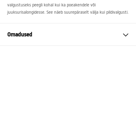
valgustuseks peegli kohal kui ka poeakendele või
juuksurisalongidesse. See näeb suurepäraselt välja kui pildivalgusti.
Omadused
Mudel
APP834-1W
Lambi tüüp
Seinalamp
Pikkus (mm)
600
mm
Laius (mm)
155
mm
Kõrgus (mm)
50
mm
Toiteallikas
Võrk ~220V - ~240V
Ehitusmaterjal
metall, plastist
Valgusvoog
1001 - 1500 lm
Lambi värv
kuld