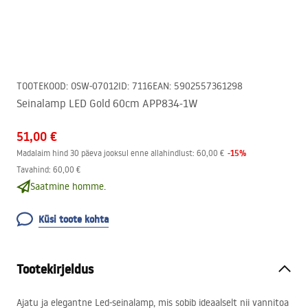
TOOTEKOOD
:
OSW-07012
ID
:
7116
EAN
:
5902557361298
Seinalamp LED Gold 60cm APP834-1W
51,00 €
-
15
%
Madalaim hind 30 päeva jooksul enne allahindlust:
60,00 €
Tavahind
:
60,00 €
Saatmine homme.
Küsi toote kohta
Tootekirjeldus
Ajatu ja elegantne Led-seinalamp, mis sobib ideaalselt nii vannitoa