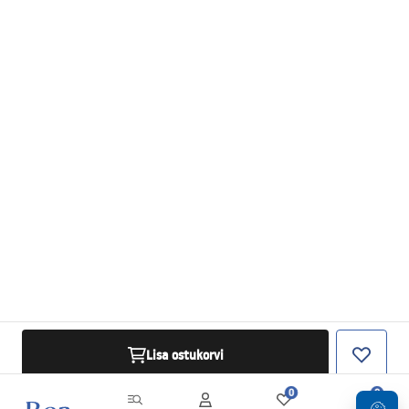
Lisa ostukorvi
0
0