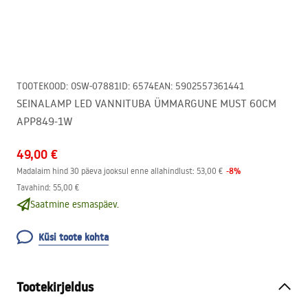
TOOTEKOOD
:
OSW-07881
ID
:
6574
EAN
:
5902557361441
SEINALAMP LED VANNITUBA ÜMMARGUNE MUST 60CM
APP849-1W
49,00 €
-
8
%
Madalaim hind 30 päeva jooksul enne allahindlust:
53,00 €
Tavahind
:
55,00 €
Saatmine esmaspäev.
Küsi toote kohta
Tootekirjeldus