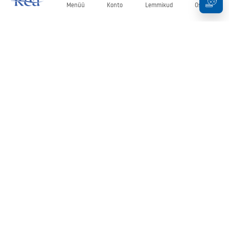
Menüü
Konto
Lemmikud
Ostukorv
Uudiskiri
Olge kursis uudiste ja kampaaniatega!
Registreeru
Oma andmete sisestamise ja kinnitamisega nõustute uudiskirja
saamisega vastavalt
tingimustes
sätestatule.