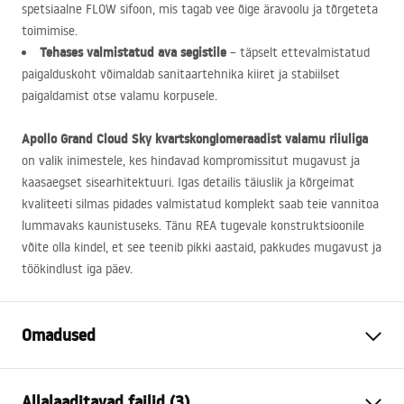
spetsiaalne
FLOW
sifoon, mis tagab vee õige äravoolu ja tõrgeteta
toimimise.
Tehases valmistatud ava segistile
– täpselt ettevalmistatud
paigalduskoht võimaldab sanitaartehnika kiiret ja stabiilset
paigaldamist otse valamu korpusele.
Apollo Grand Cloud Sky kvartskonglomeraadist valamu riiuliga
on valik inimestele, kes hindavad kompromissitut mugavust ja
kaasaegset sisearhitektuuri. Igas detailis täiuslik ja kõrgeimat
kvaliteeti silmas pidades valmistatud komplekt saab teie vannitoa
lummavaks kaunistuseks. Tänu
REA
tugevale konstruktsioonile
võite olla kindel, et see teenib pikki aastaid, pakkudes mugavust ja
töökindlust iga päev.
Omadused
Paigaldusviis
Seinale
Allalaaditavad failid (3)