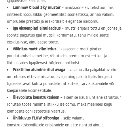
igapäevases kasutuses.
Lummav Cloud Sky muster
– ainulaadne kivitekstuur, mis
imiteerib looduslikku geomeetrilist soonestikku, annab valamu
ümbrusele prestiiži ja erakordselt elegantse iseloomu.
Iga eksemplari ainulaadsus
– mustri eripära tõttu on joonte ja
soonte paigutus igal mudelil kordumatu, tänu millele saate
eksklusiivse, ainulaadse toote.
Väärikas matt viimistlus
– kaasaegne matt pind on
puudutamisel sametine, rõhutades premium-esteetikat ja
lihtsustades igapäevast hügieeni hoidmist.
Praktiline alumine riiul avaga
– valamu alla paigaldatav riiul
on tehases ettevalmistatud avaga ning pakub lisaks kergesti
ligipääsetavat kohta puhastele rätikutele, tarvikukorvidele või
käepärasele kosmeetikale.
Ülevooluta konstruktsioon
– sisemise kausi ühtlane struktuur
rõhutab toote minimalistlikku iseloomu, maksimeerides kogu
kompositsiooni esteetilisi väärtusi.
Ühilduvus
FLOW
sifooniga
– selle valamu
konstruktsioonilistele eripäradele on ette nähtud ainult