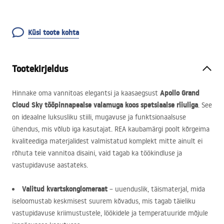
Küsi toote kohta
Tootekirjeldus
Apollo Grand
Hinnake oma vannitoas elegantsi ja kaasaegsust
Cloud Sky tööpinnapealse valamuga koos spetsiaalse riiuliga
. See
on ideaalne luksusliku stiili, mugavuse ja funktsionaalsuse
ühendus, mis võlub iga kasutajat.
REA
kaubamärgi poolt kõrgeima
kvaliteediga materjalidest valmistatud komplekt mitte ainult ei
rõhuta teie vannitoa disaini, vaid tagab ka töökindluse ja
vastupidavuse aastateks.
Valitud kvartskonglomeraat
– uuenduslik, täismaterjal, mida
iseloomustab keskmisest suurem kõvadus, mis tagab täieliku
vastupidavuse kriimustustele, löökidele ja temperatuuride mõjule