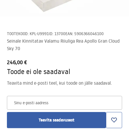
TOOTEKOOD
:
KPL-U9991
ID
:
13700
EAN
:
5906366046100
Seinale Kinnitatav Valamu Riiuliga Rea Apollo Gran Cloud
Sky 70
246,00 €
Toode ei ole saadaval
Teavita mind e-posti teel, kui toode on jälle saadaval.
Sinu e-posti aadress
Teavita saadavusest