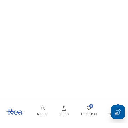
0
0
Menüü
Konto
Lemmikud
Ostukorv