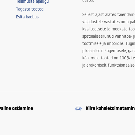
aastal.
Tellimuste ajalugu
Tagasta tooted
Sellest ajast alates täiendam
Esita kaebus
vajadustele vastates oma pa
kvaliteetsete ja moekate to
spetsialiseerunud vannitoa- j
tootmisele ja impordile. Tugi
pikaajalisele kogemusele, ga
kõik meie tooted on 100% te
ja erakordselt funktsionaalse
valine ostlemine
Kiire kohaletoimetamin