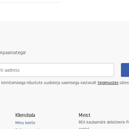
, Hall, Muster
tiitingimused
nty_Terms_and_Conditions_
_-_5.pdf
juline
ampaaniatega!
 kinnitamisega nõustute uudiskirja saamisega vastavalt
tingimustes
sätes
Kliendiala
Meist
REA kaubamärk debüteeris Po
Minu konto