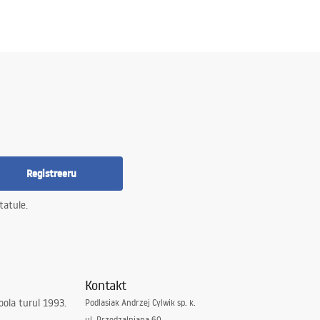
Registreeru
tatule.
Kontakt
ola turul 1993.
Podlasiak Andrzej Cylwik sp. k.
ul. Przędzalniana 60