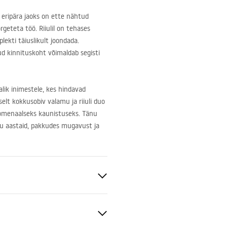
 eripära jaoks on ette nähtud
rgeteta töö. Riiulil on tehases
lekti täiuslikult joondada.
d kinnituskoht võimaldab segisti
lik inimestele, kes hindavad
elt kokkusobiv valamu ja riiuli duo
nomenaalseks kaunistuseks. Tänu
alju aastaid, pakkudes mugavust ja
siit