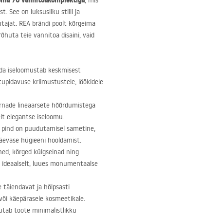
oma 70 vannitoakomplektiga
, mis
. See on luksusliku stiili ja
utajat.
REA
brändi poolt kõrgeima
õhuta teie vannitoa disaini, vaid
ida iseloomustab keskmisest
upidavuse kriimustustele, löökidele
 õrnade lineaarsete hõõrdumistega
elt elegantse iseloomu.
pind on puudutamisel sametine,
päevase hügieeni hooldamist.
ned, kõrged külgseinad ning
ideaalselt, luues monumentaalse
 täiendavat ja hõlpsasti
 või käepärasele kosmeetikale.
utab toote minimalistlikku