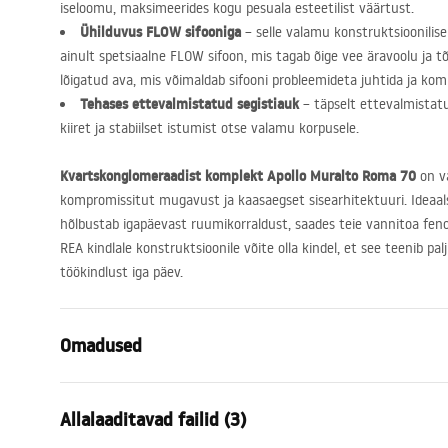
iseloomu, maksimeerides kogu pesuala esteetilist väärtust.
Ühilduvus
FLOW
sifooniga
– selle valamu konstruktsioonilise
ainult spetsiaalne
FLOW
sifoon, mis tagab õige vee äravoolu ja tõ
lõigatud ava, mis võimaldab sifooni probleemideta juhtida ja komp
Tehases ettevalmistatud segistiauk
– täpselt ettevalmistatu
kiiret ja stabiilset istumist otse valamu korpusele.
Kvartskonglomeraadist komplekt Apollo Muralto Roma 70
on va
kompromissitut mugavust ja kaasaegset sisearhitektuuri. Ideaals
hõlbustab igapäevast ruumikorraldust, saades teie vannitoa fe
REA
kindlale konstruktsioonile võite olla kindel, et see teenib p
töökindlust iga päev.
Omadused
Paigaldusviis
Seinale
Allalaaditavad failid (3)
Materjal
Kvartskompo