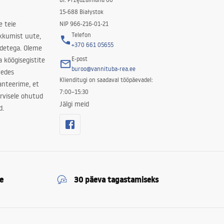
15-688 Białystok
e teie
NIP 966-216-01-21
Telefon
kkumist uute,
+370 661 05655
odetega. Oleme
E-post
a köögisegistite
buroo@vannituba-rea.ee
nedes
Klienditugi on saadaval tööpäevadel:
ranteerime, et
7:00–15:30
rvisele ohutud
Jälgi meid
d.
e
30 päeva tagastamiseks