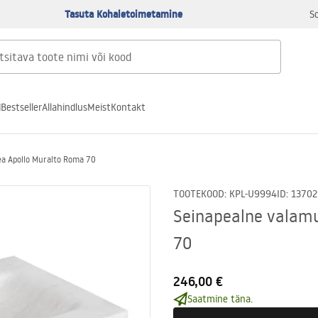
Tasuta Kohaletoimetamine
S
d
Bestseller
Allahindlus
Meist
Kontakt
Rea Apollo Muralto Roma 70
TOOTEKOOD
:
KPL-U9994
ID
:
13702
Seinapealne valamu
70
246,00 €
Saatmine täna.