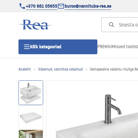
+370 661 05655
buroo@vannituba-rea.ee
PREMIUM
Uued toote
Kõik kategooriad
Avaleht
Valamud, vannitoa valamud
Seinapealne valamu riiuliga 
Dušikabiinid
Duši uks
Vannitoa dušialused
Lineaarne duši äravool