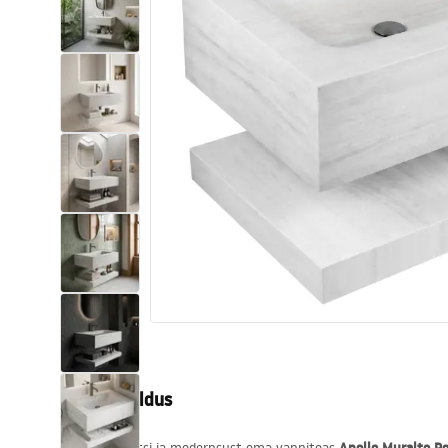
Tualettruumid
Vajub ära
Vannid ja ekraanid
Vannitoa segistid
Vannitoas dušid
Köök
Vannitoa tarvikud
Tootekirjeldus