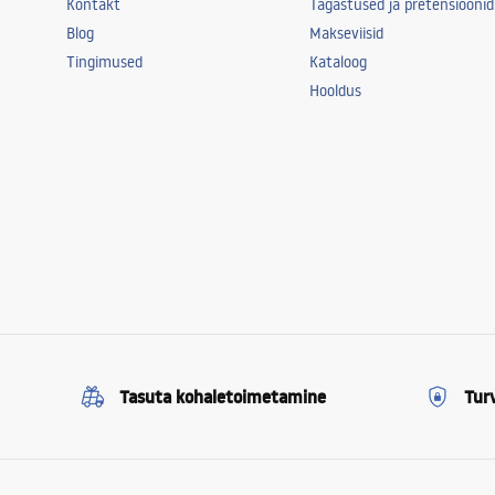
Kontakt
Tagastused ja pretensioonid
Blog
Makseviisid
Tingimused
Kataloog
Hooldus
Tasuta kohaletoimetamine
Tur