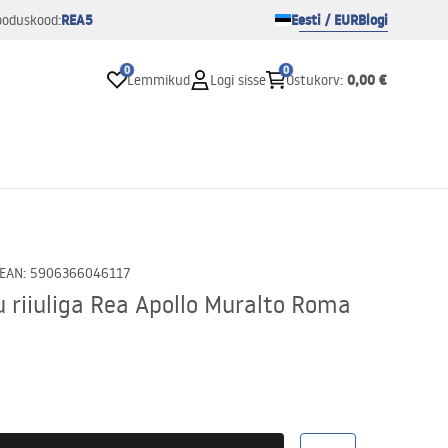
REA5
Eesti / EUR
Blogi
ooduskood:
0
0
0,00 €
Lemmikud
Logi sisse
Ostukorv
:
EAN
:
5906366046117
 riiuliga Rea Apollo Muralto Roma