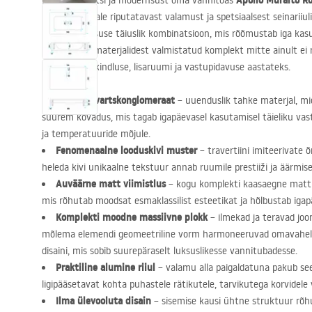
Apollo Muralto R
Hinda elegantsi ja modernsust oma vannitoas
koosneb seinale riputatavast valamust ja spetsiaalsest seinariiulist
funktsionaalsuse täiuslik kombinatsioon, mis rõõmustab iga kas
kvaliteediga materjalidest valmistatud komplekt mitte ainult ei r
tagab ka töökindluse, lisaruumi ja vastupidavuse aastateks.
Valitud kvartskonglomeraat
– uuenduslik tahke materjal, m
suurem kõvadus, mis tagab igapäevasel kasutamisel täieliku vast
ja temperatuuride mõjule.
Fenomenaalne looduskivi muster
– travertiini imiteerivate
heleda kivi unikaalne tekstuur annab ruumile prestiiži ja äärmis
Auväärne matt viimistlus
– kogu komplekti kaasaegne matt 
mis rõhutab moodsat esmaklassilist esteetikat ja hõlbustab iga
Komplekti moodne massiivne plokk
– ilmekad ja teravad joo
mõlema elemendi geomeetriline vorm harmoneeruvad omavahel 
disaini, mis sobib suurepäraselt luksuslikesse vannitubadesse.
Praktiline alumine riiul
– valamu alla paigaldatuna pakub see
ligipääsetavat kohta puhastele rätikutele, tarvikutega korvidele
Ilma ülevooluta disain
– sisemise kausi ühtne struktuur rõh