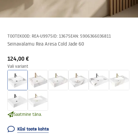
TOOTEKOOD
:
REA-U9975
ID
:
13675
EAN
:
5906366036811
Seinavalamu Rea Aresa Cold Jade 60
124,00 €
Vali variant
Saatmine täna.
Küsi toote kohta