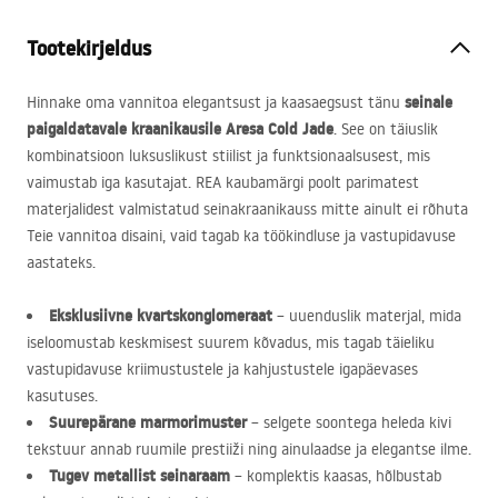
Tootekirjeldus
seinale
Hinnake oma vannitoa elegantsust ja kaasaegsust tänu
paigaldatavale kraanikausile Aresa Cold Jade
. See on täiuslik
kombinatsioon luksuslikust stiilist ja funktsionaalsusest, mis
vaimustab iga kasutajat.
REA
kaubamärgi poolt parimatest
materjalidest valmistatud seinakraanikauss mitte ainult ei rõhuta
Teie vannitoa disaini, vaid tagab ka töökindluse ja vastupidavuse
aastateks.
Eksklusiivne kvartskonglomeraat
– uuenduslik materjal, mida
iseloomustab keskmisest suurem kõvadus, mis tagab täieliku
vastupidavuse kriimustustele ja kahjustustele igapäevases
kasutuses.
Suurepärane marmorimuster
– selgete soontega heleda kivi
tekstuur annab ruumile prestiiži ning ainulaadse ja elegantse ilme.
Tugev metallist seinaraam
– komplektis kaasas, hõlbustab