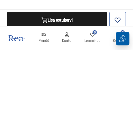
Lisa ostukorvi
0
0
Menüü
Konto
Lemmikud
Ostukorv
Uudiskiri
Olge kursis uudiste ja kampaaniatega!
Registreeru
Oma andmete sisestamise ja kinnitamisega nõustute uudiskirja