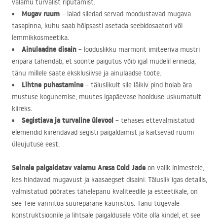
valamu turvalist riputamist.
Mugav ruum
– laiad siledad servad moodustavad mugava
tasapinna, kuhu saab hõlpsasti asetada seebidosaatori või
lemmikkosmeetika.
Ainulaadne disain
– looduslikku marmorit imiteeriva mustri
eripära tähendab, et soonte paigutus võib igal mudelil erineda,
tänu millele saate eksklusiivse ja ainulaadse toote.
Lihtne puhastamine
– täiuslikult sile läikiv pind hoiab ära
mustuse kogunemise, muutes igapäevase hoolduse uskumatult
kiireks.
Segistiava ja turvaline ülevool
– tehases ettevalmistatud
elemendid kiirendavad segisti paigaldamist ja kaitsevad ruumi
üleujutuse eest.
Seinale paigaldatav valamu Aresa Cold Jade
on valik inimestele,
kes hindavad mugavust ja kaasaegset disaini. Täiuslik igas detailis,
valmistatud pöörates tähelepanu kvaliteedile ja esteetikale, on
see Teie vannitoa suurepärane kaunistus. Tänu tugevale
konstruktsioonile ja lihtsale paigaldusele võite olla kindel, et see