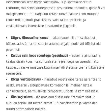
iseloomustab seda kõrge vastupidavus ja spetsialiseeritud
tööruum, mis sobib suurepäraselt pesuruumi, töökotta, garaaži või
majapidamisruumi. Harjatud terase universaalne toon muudab
toote mitte ainult praktiliseks, vaid ka esteetiliseks ja
vastupidavaks intensiivse kasutamise jälgedele.
Sügav, üheosaline kauss
– pakub suurt liikumisvabadust,
hõlbustades ämbrite, suurte anumate, jalanõude või tööriistade
pesemist.
Kaldus sein koos soontega (pesulaud)
– esiseina ainulaadne,
kaldus disain koos horisontaalsete reljeefidega on asendamatu
käsipesul, raske mustuse küürimisel või stabiilse toena tilkuvatele
esemetele.
Kõrge vastupidavus
– harjatud roostevaba teras garanteerib
usaldusväärse vastupidavuse korrosioonile, mehaanilistele
kahjustustele, äärmuslikele temperatuuridele ja kemikaalidele.
Üks segistiava
– läbimõeldud disain ühe ettevalmistatud
auguga serval lihtsustab armatuuri paigaldamist ja võimaldab
ruumi optimaalselt hallata.