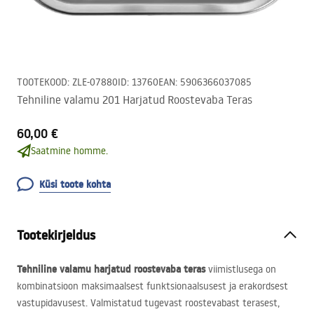
TOOTEKOOD
:
ZLE-07880
ID
:
13760
EAN
:
5906366037085
Tehniline valamu 201 Harjatud Roostevaba Teras
60,00 €
Saatmine homme.
Küsi toote kohta
Tootekirjeldus
Tehniline valamu
harjatud roostevaba teras
viimistlusega on
kombinatsioon maksimaalsest funktsionaalsusest ja erakordsest
vastupidavusest. Valmistatud tugevast roostevabast terasest,