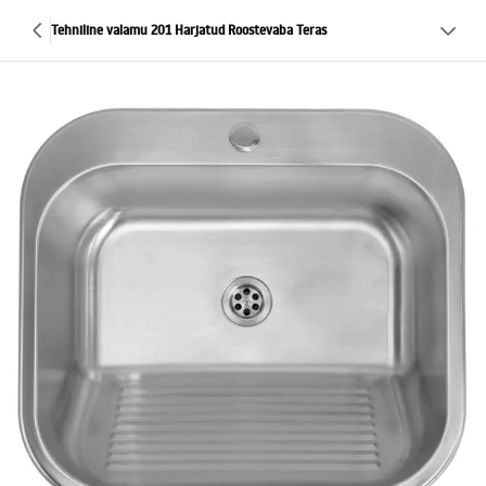
Tehniline valamu 201 Harjatud Roostevaba Teras