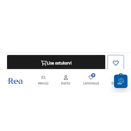
Lisa ostukorvi
0
0
Menüü
Konto
Lemmikud
Ostukorv
Uudiskiri
Olge kursis uudiste ja kampaaniatega!