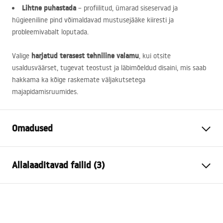
Lihtne puhastada
– profiilitud, ümarad siseservad ja
hügieeniline pind võimaldavad mustusejääke kiiresti ja
probleemivabalt loputada.
harjatud terasest tehniline valamu
Valige
, kui otsite
usaldusväärset, tugevat teostust ja läbimõeldud disaini, mis saab
hakkama ka kõige raskemate väljakutsetega
majapidamisruumides.
Omadused
Valamu pikkus (mm)
500
mm
Allalaaditavad failid (3)
Valamu laius (mm)
550
mm
Valamu kausi sügavus
215
mm
Ohutustingimused
(mm)
WARUNKI_BEZPIECZE__STWA_ZLEWOZMYWAKI.pdf
Kraani auk
Jah