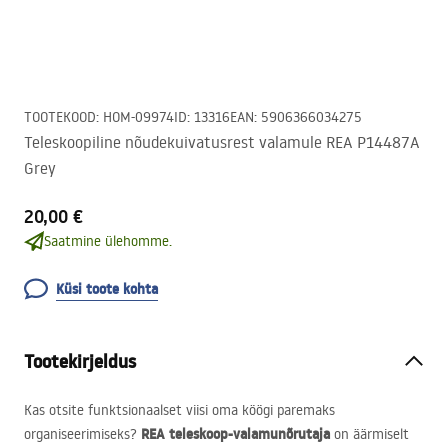
TOOTEKOOD
:
HOM-09974
ID
:
13316
EAN
:
5906366034275
Teleskoopiline nõudekuivatusrest valamule REA P14487A
Grey
20,00 €
Saatmine ülehomme.
Küsi toote kohta
Tootekirjeldus
Kas otsite funktsionaalset viisi oma köögi paremaks
REA
teleskoop-valamunõrutaja
organiseerimiseks?
on äärmiselt