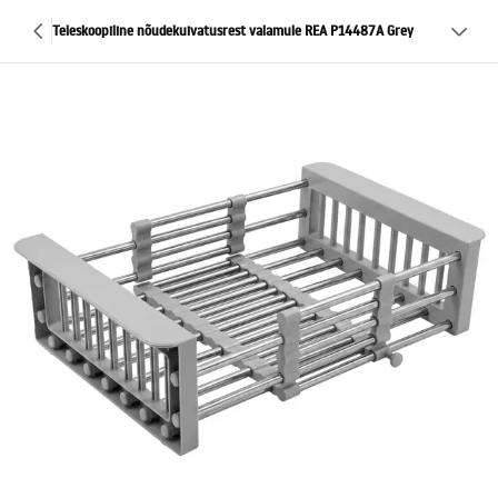
Teleskoopiline nõudekuivatusrest valamule REA P14487A Grey