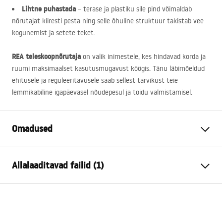
Lihtne puhastada
– terase ja plastiku sile pind võimaldab
nõrutajat kiiresti pesta ning selle õhuline struktuur takistab vee
kogunemist ja setete teket.
REA
teleskoopnõrutaja
on valik inimestele, kes hindavad korda ja
ruumi maksimaalset kasutusmugavust köögis. Tänu läbimõeldud
ehitusele ja reguleeritavusele saab sellest tarvikust teie
lemmikabiline igapäevasel nõudepesul ja toidu valmistamisel.
Omadused
Värv
Hall
Allalaaditavad failid (1)
Materjal
Teras, Plastist
Pikkus (mm)
470
mm
Garantiitingimused
Kõrgus (mm)
90
mm
Warranty_Terms_and_Conditions_Accessories_-_24.pdf
Laius (mm)
225
mm