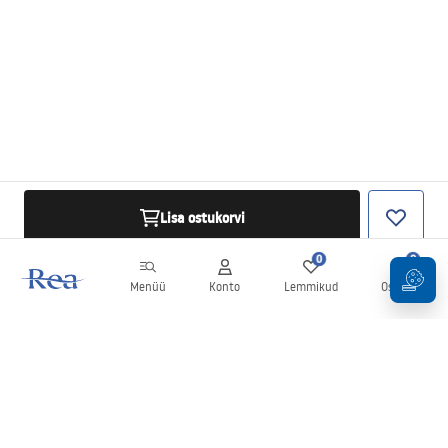
Lisa ostukorvi
0
0
Menüü
Konto
Lemmikud
Ostukorv
Uudiskiri
Olge kursis uudiste ja kampaaniatega!