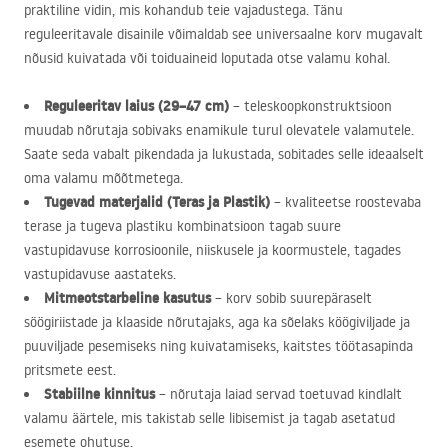
praktiline vidin, mis kohandub teie vajadustega. Tänu
reguleeritavale disainile võimaldab see universaalne korv mugavalt
nõusid kuivatada või toiduaineid loputada otse valamu kohal.
Reguleeritav laius (29–47 cm)
– teleskoopkonstruktsioon
muudab nõrutaja sobivaks enamikule turul olevatele valamutele.
Saate seda vabalt pikendada ja lukustada, sobitades selle ideaalselt
oma valamu mõõtmetega.
Tugevad materjalid (Teras ja Plastik)
– kvaliteetse roostevaba
terase ja tugeva plastiku kombinatsioon tagab suure
vastupidavuse korrosioonile, niiskusele ja koormustele, tagades
vastupidavuse aastateks.
Mitmeotstarbeline kasutus
– korv sobib suurepäraselt
söögiriistade ja klaaside nõrutajaks, aga ka sõelaks köögiviljade ja
puuviljade pesemiseks ning kuivatamiseks, kaitstes töötasapinda
pritsmete eest.
Stabiilne kinnitus
– nõrutaja laiad servad toetuvad kindlalt
valamu äärtele, mis takistab selle libisemist ja tagab asetatud
esemete ohutuse.