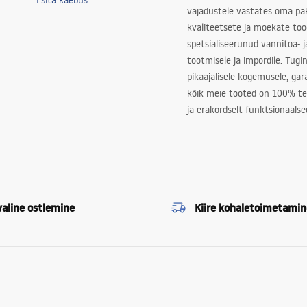
Esita kaebus
vajadustele vastates oma pa
kvaliteetsete ja moekate to
spetsialiseerunud vannitoa- j
tootmisele ja impordile. Tugi
pikaajalisele kogemusele, ga
kõik meie tooted on 100% te
ja erakordselt funktsionaalse
valine ostlemine
Kiire kohaletoimetamin