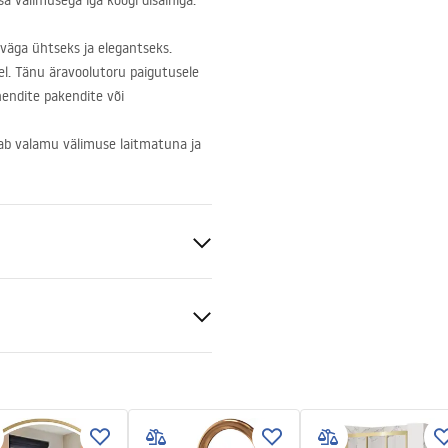
 välimusega iga köögi disainiga.
väga ühtseks ja elegantseks.
el. Tänu äravoolutoru paigutusele
endite pakendite või
iab valamu välimuse laitmatuna ja
teras