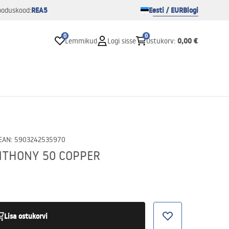
REA5
Eesti / EUR
Blogi
ooduskood:
0
0
0,00 €
Lemmikud
Logi sisse
Ostukorv
:
EAN
:
5903242535970
ANTHONY 50 COPPER
Lisa ostukorvi