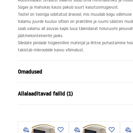
Roostevabast terasest valamu sobib oma minimalistliku ja moodsa
Sügav ja mahukas kauss pakub suurt kasutusmugavust.
Tootel on tooniga sobitatud äravool, mis muudab kogu välimuse 
Valamu juurde kuuluv sifoon on praktiline ja ruumi säästev mud
saab valamu all asuvas kapis luua täiendavat hoiuruumi pesuvah
jäätmekonteinerite jaoks.
Siledate pindade hügieeniline materjal ja lihtne puhastamine ho
takistab mikroobide kasvu võimalust.
Omadused
Valamu pikkus (mm)
440
mm
Allalaaditavad failid (1)
Valamu laius (mm)
440
mm
Valamu kausi sügavus (mm)
190
mm
Template
Kraani auk
Mitte
ANTHONY_50.pdf
Materjal
Roostevaba 