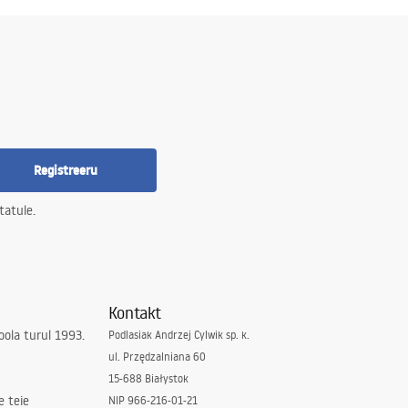
Registreeru
tatule.
Kontakt
ola turul 1993.
Podlasiak Andrzej Cylwik sp. k.
ul. Przędzalniana 60
15-688 Białystok
e teie
NIP 966-216-01-21