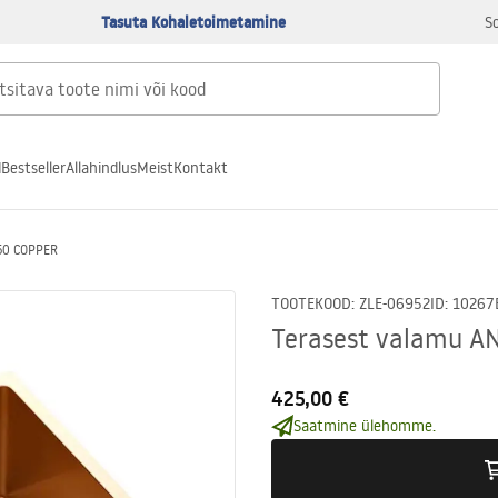
Tasuta Kohaletoimetamine
S
d
Bestseller
Allahindlus
Meist
Kontakt
50 COPPER
TOOTEKOOD
:
ZLE-06952
ID
:
10267
Terasest valamu 
425,00 €
Saatmine ülehomme.