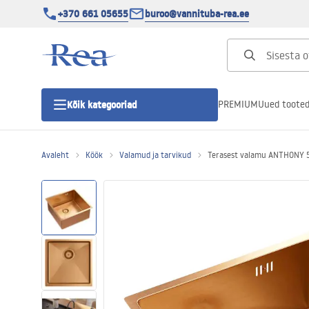
+370 661 05655
buroo@vannituba-rea.ee
PREMIUM
Uued toote
Kõik kategooriad
Avaleht
Köök
Valamud ja tarvikud
Terasest valamu ANTHONY 
Dušikabiinid
Duši uks
Vannitoa dušialused
Lineaarne duši äravool