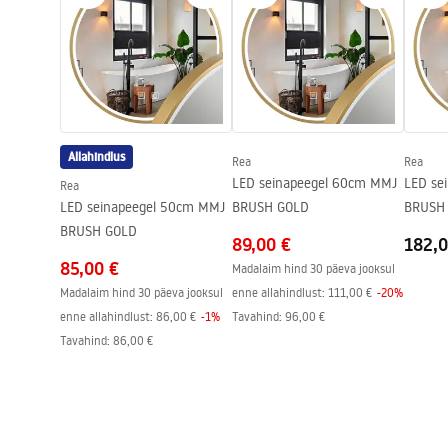
Värv
Vask
Kaasa arvatud valamu
tihend, sifo
Drenaažiava läbimõõt
90 mm
Pistikuvariant
universaalne
Lõhnalõksu tüüp
köök, nõud
Allahindlus
Rea
Rea
Garantii
25 aastat
LED seinapeegel 60cm MMJ
LED se
Rea
LED seinapeegel 50cm MMJ
BRUSH GOLD
BRUSH
BRUSH GOLD
89,00 €
182,0
85,00 €
Madalaim hind 30 päeva jooksul
Madalaim hind 30 päeva jooksul
enne allahindlust:
111,00 €
-
20
%
enne allahindlust:
86,00 €
-
1
%
Tavahind
:
96,00 €
Tavahind
:
86,00 €