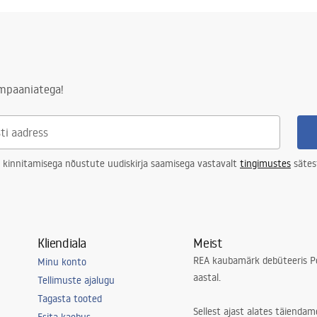
ampaaniatega!
 kinnitamisega nõustute uudiskirja saamisega vastavalt
tingimustes
sätes
Kliendiala
Meist
REA kaubamärk debüteeris Po
Minu konto
aastal.
Tellimuste ajalugu
Tagasta tooted
Sellest ajast alates täiendam