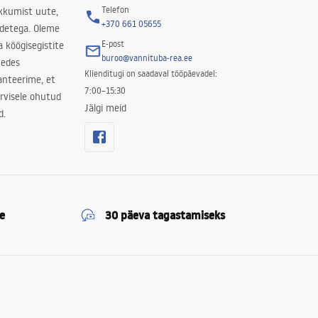
Telefon
kkumist uute,
+370 661 05655
odetega. Oleme
E-post
a köögisegistite
buroo@vannituba-rea.ee
nedes
Klienditugi on saadaval tööpäevadel:
ranteerime, et
7:00–15:30
rvisele ohutud
Jälgi meid
d.
e
30 päeva tagastamiseks