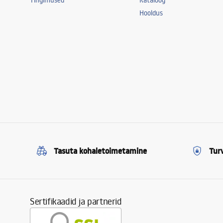
Tingimused
Kataloog
Hooldus
Tasuta kohaletoimetamine
Tur
Sertifikaadid ja partnerid