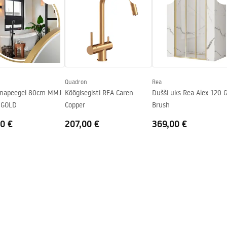
on koos sõelaga, Kinnitusklambrid
, koos sõelaga
epesumasinas pestav
Quadron
Rea
inapeegel 80cm MMJ
Köögisegisti REA Caren
Dušši uks Rea Alex 120 G
 GOLD
Copper
Brush
0 €
207,00 €
369,00 €