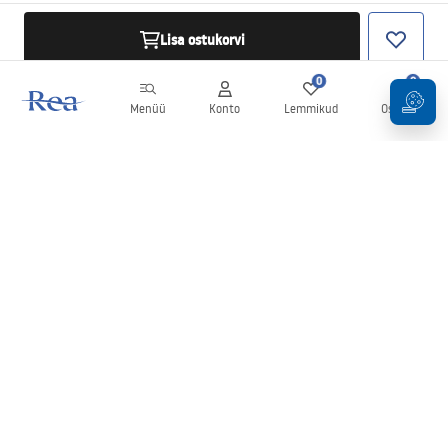
Lisa ostukorvi
0
0
Menüü
Konto
Lemmikud
Ostukorv
Uudiskiri
Olge kursis uudiste ja kampaaniatega!
Registreeru
Oma andmete sisestamise ja kinnitamisega nõustute uudiskirja
saamisega vastavalt
tingimustes
sätestatule.