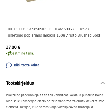
TOOTEKOOD
:
REA-98509
ID
:
11981
EAN
:
5906366018923
Tualetinio popieriaus laikiklis 1608 Aristo Brushed Gold
27,00 €
Saatmine täna.
Küsi toote kohta
Tootekirjeldus
Praktiline paberihoidja aitab teil vannitoas korda ja puhtust hoida
ning selle kaasaegne disain on teie vannitoa täiendav dekoratiivne
element. Kerged, kuid samas väga vastupidavad materjalid