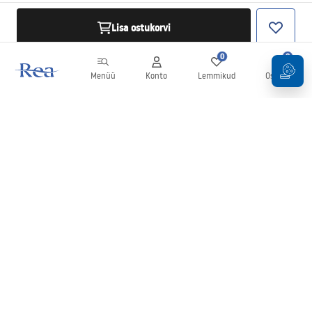
Lisa ostukorvi
0
0
Menüü
Konto
Lemmikud
Ostukorv
Uudiskiri
Olge kursis uudiste ja kampaaniatega!
Registreeru
Oma andmete sisestamise ja kinnitamisega nõustute uudiskirja
saamisega vastavalt
tingimustes
sätestatule.