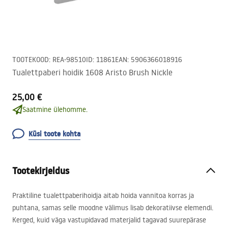
TOOTEKOOD
:
REA-98510
ID
:
11861
EAN
:
5906366018916
Tualettpaberi hoidik 1608 Aristo Brush Nickle
25,00 €
Saatmine ülehomme.
Küsi toote kohta
Tootekirjeldus
Praktiline tualettpaberihoidja aitab hoida vannitoa korras ja
puhtana, samas selle moodne välimus lisab dekoratiivse elemendi.
Kerged, kuid väga vastupidavad materjalid tagavad suurepärase