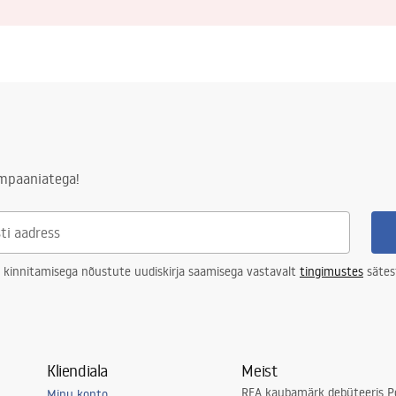
ampaaniatega!
 kinnitamisega nõustute uudiskirja saamisega vastavalt
tingimustes
sätes
Kliendiala
Meist
REA kaubamärk debüteeris Po
Minu konto