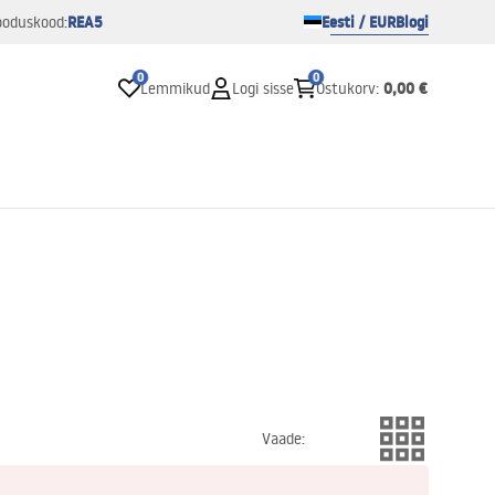
REA5
Eesti / EUR
Blogi
ooduskood:
0
0
0,00 €
Lemmikud
Logi sisse
Ostukorv
:
Vaade
: