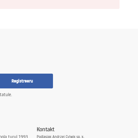
Registreeru
tatule.
Kontakt
ola turul 1993.
Podlasiak Andrzej Cylwik sp. k.