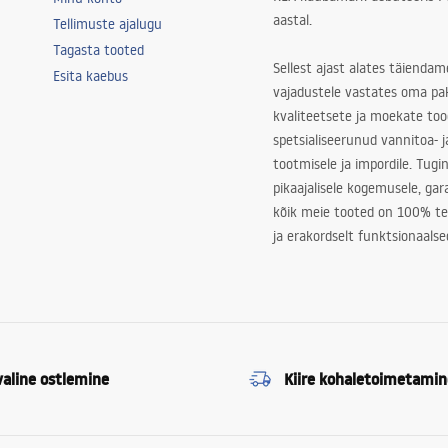
aastal.
Tellimuste ajalugu
Tagasta tooted
Sellest ajast alates täiendam
Esita kaebus
vajadustele vastates oma pa
kvaliteetsete ja moekate to
spetsialiseerunud vannitoa- j
tootmisele ja impordile. Tugi
pikaajalisele kogemusele, ga
kõik meie tooted on 100% te
ja erakordselt funktsionaalse
valine ostlemine
Kiire kohaletoimetamin