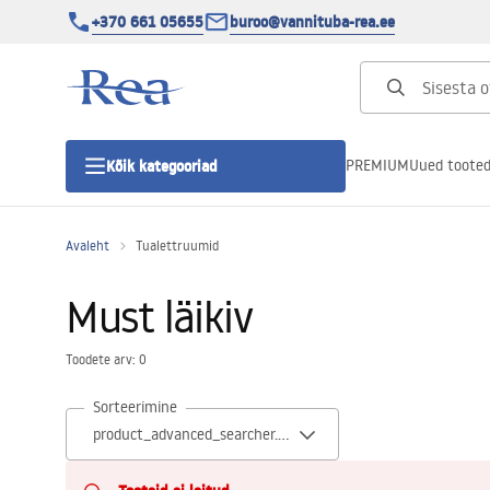
+370 661 05655
buroo@vannituba-rea.ee
PREMIUM
Uued toote
Kõik kategooriad
Avaleht
Tualettruumid
Dušikabiinid
Must läikiv
Duši uks
Toodete arv: 0
Vannitoa dušialused
Sorteerimine
Lineaarne duši äravool