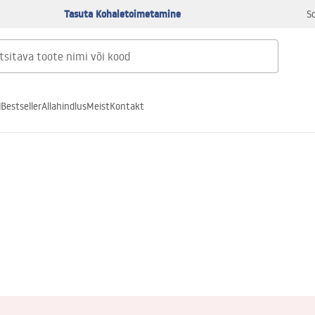
Tasuta Kohaletoimetamine
S
d
Bestseller
Allahindlus
Meist
Kontakt