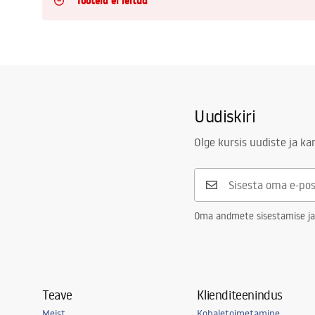
Tooteid ei leitud
Tualettruumid
Vajub ära
Vannid ja ekraanid
Uudiskiri
Vannitoa segistid
Olge kursis uudiste ja k
Vannitoas dušid
Oma andmete sisestamise ja
Köök
Vannitoa tarvikud
Teave
Klienditeenindus
Meist
Kohaletoimetamine