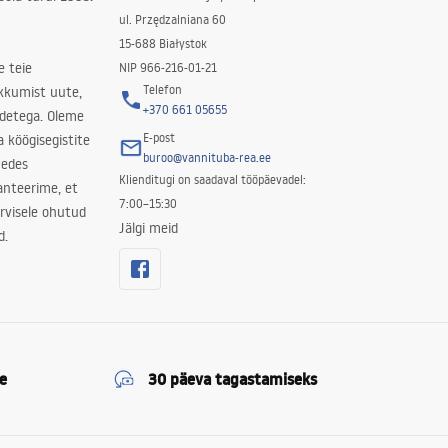
ul. Przędzalniana 60
15-688 Białystok
e teie
NIP 966-216-01-21
Telefon
kkumist uute,
+370 661 05655
odetega. Oleme
E-post
a köögisegistite
buroo@vannituba-rea.ee
nedes
Klienditugi on saadaval tööpäevadel:
ranteerime, et
7:00–15:30
rvisele ohutud
Jälgi meid
d.
e
30 päeva tagastamiseks