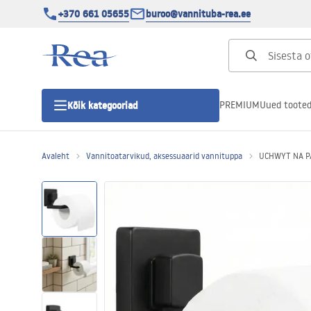
+370 661 05655
buroo@vannituba-rea.ee
PREMIUM
Uued toote
Kõik kategooriad
Avaleht
Vannitoatarvikud, aksessuaarid vannituppa
UCHWYT NA P
Dušikabiinid
Duši uks
Vannitoa dušialused
Lineaarne duši äravool