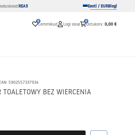
REA5
Eesti / EUR
Blogi
ooduskood:
0
0
0,00 €
Lemmikud
Logi sisse
Ostukorv
:
EAN
:
5902557337934
 TOALETOWY BEZ WIERCENIA