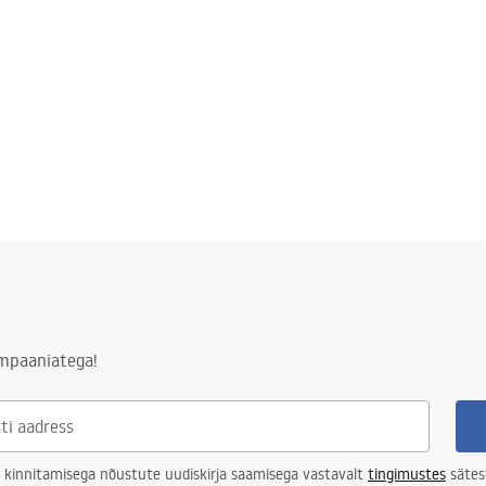
ampaaniatega!
 kinnitamisega nõustute uudiskirja saamisega vastavalt
tingimustes
sätes