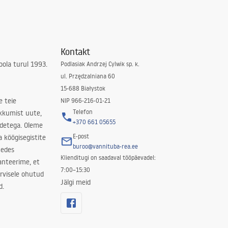
Kontakt
ola turul 1993.
Podlasiak Andrzej Cylwik sp. k.
ul. Przędzalniana 60
15-688 Białystok
e teie
NIP 966-216-01-21
Telefon
kkumist uute,
+370 661 05655
odetega. Oleme
E-post
a köögisegistite
buroo@vannituba-rea.ee
nedes
Klienditugi on saadaval tööpäevadel:
ranteerime, et
7:00–15:30
rvisele ohutud
Jälgi meid
d.