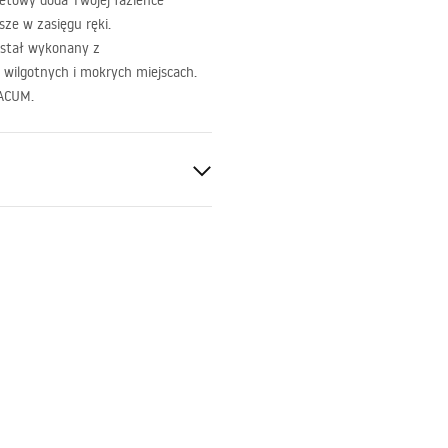
aletowy doda Twojej łazience
sze w zasięgu ręki.
ostał wykonany z
 wilgotnych i mokrych miejscach.
ACUM
.
teras
ki