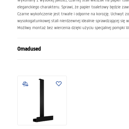
Wykonany z wysokiej jakości, czarnej stali wieszak na papier to
eleganckiego charakteru. Sprawi, że papier toaletowy będzie zaw
Czarne wykończenie jest trwałe i odporne na korozję. Uchwyt z
wysokogatunkowej stali nierdzewnej idealnie sprawdzającej się w
Możliwy montaż bez wiercenia dzięki użyciu specjalnej pompki
V
Omadused
Värv
Must
Materjal
Roostevaba 
Paigaldusviis
Na przyssaw
Laius
135
mm
Kõrgus
80
mm
Sügavus
105
mm
Garantii
24 kuud