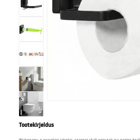
Tualettruumid
Vajub ära
Vannid ja ekraanid
Vannitoa segistid
Vannitoas dušid
Köök
Vannitoa tarvikud
Tootekirjeldus