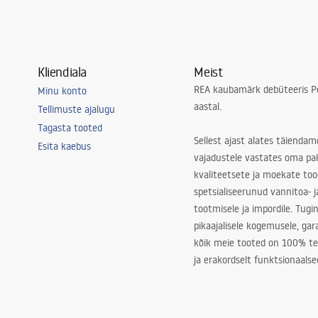
Kliendiala
Meist
REA kaubamärk debüteeris Po
Minu konto
aastal.
Tellimuste ajalugu
Tagasta tooted
Sellest ajast alates täiendam
Esita kaebus
vajadustele vastates oma pa
kvaliteetsete ja moekate to
spetsialiseerunud vannitoa- j
tootmisele ja impordile. Tugi
pikaajalisele kogemusele, ga
kõik meie tooted on 100% te
ja erakordselt funktsionaalse