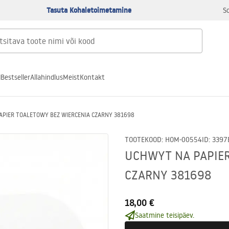
Tasuta Kohaletoimetamine
S
d
Bestseller
Allahindlus
Meist
Kontakt
APIER TOALETOWY BEZ WIERCENIA CZARNY 381698
TOOTEKOOD
:
HOM-00554
ID
:
3397
UCHWYT NA PAPIER
CZARNY 381698
18,00 €
Saatmine teisipäev.