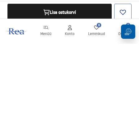
Lisa ostukorvi
0
0
Menüü
Konto
Lemmikud
Ostukorv
Uudiskiri
Olge kursis uudiste ja kampaaniatega!
Registreeru
Oma andmete sisestamise ja kinnitamisega nõustute uudiskirja
saamisega vastavalt
tingimustes
sätestatule.