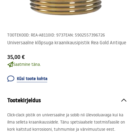
TOOTEKOOD
:
REA-A8110
ID
:
9737
EAN
:
5902557396726
Universaalne klõpsuga kraanikausipistik Rea Gold Antique
35,00 €
Saatmine täna.
Küsi toote kohta
Tootekirjeldus
Click-clack pistik on universaalne ja sobib nii ülevooluavaga kui ka
ilma selleta kraanikaussidele. Tänu spetsiaalsele tootmisfaasile on
kork kaitstud korrosiooni, tuhmumise ja värvimuutuse eest.