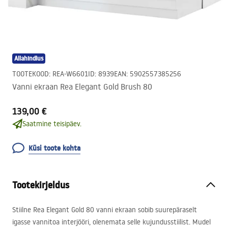
Allahindlus
TOOTEKOOD
:
REA-W6601
ID
:
8939
EAN
:
5902557385256
Vanni ekraan Rea Elegant Gold Brush 80
139,00 €
Saatmine teisipäev.
Küsi toote kohta
Tootekirjeldus
Stiilne Rea Elegant Gold 80 vanni ekraan sobib suurepäraselt
igasse vannitoa interjööri, olenemata selle kujundusstiilist. Mudel