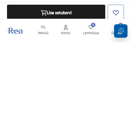
Lisa ostukorvi
0
0
Menüü
Konto
Lemmikud
Ostukorv
Uudiskiri
Olge kursis uudiste ja kampaaniatega!
Registreeru
Oma andmete sisestamise ja kinnitamisega nõustute uudiskirja
saamisega vastavalt
tingimustes
sätestatule.