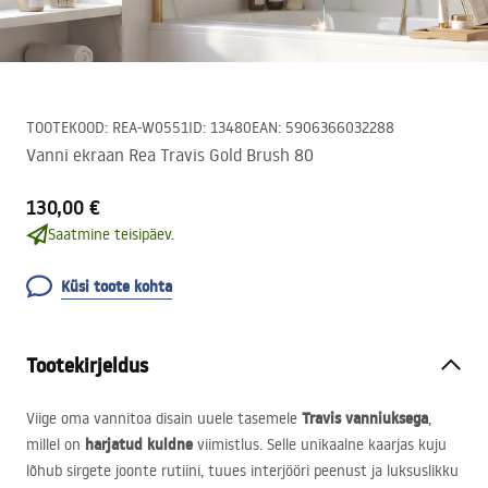
TOOTEKOOD
:
REA-W0551
ID
:
13480
EAN
:
5906366032288
Vanni ekraan Rea Travis Gold Brush 80
130,00 €
Saatmine teisipäev.
Küsi toote kohta
Tootekirjeldus
Travis vanniuksega
Viige oma vannitoa disain uuele tasemele
,
harjatud kuldne
millel on
viimistlus. Selle unikaalne kaarjas kuju
lõhub sirgete joonte rutiini, tuues interjööri peenust ja luksuslikku