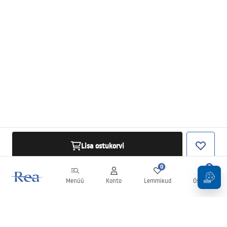
Lisa ostukorvi
0
0
Menüü
Konto
Lemmikud
Ostukorv
Uudiskiri