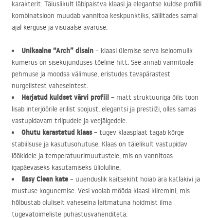
karakterit. Täiuslikult läbipaistva klaasi ja elegantse kuldse profiili
kombinatsioon muudab vannitoa keskpunktiks, säilitades samal
ajal kerguse ja visuaalse avaruse.
Unikaalne “Arch” disain
– klaasi ülemise serva iseloomulik
kumerus on sisekujunduses tõeline hitt. See annab vannitoale
pehmuse ja moodsa välimuse, eristudes tavapärastest
nurgelistest vaheseintest.
Harjatud kuldset värvi profiil
– matt struktuuriga õilis toon
lisab interjöörile erilist soojust, elegantsi ja prestiiži, olles samas
vastupidavam triipudele ja veejälgedele.
Ohutu karastatud klaas
– tugev klaasplaat tagab kõrge
stabiilsuse ja kasutusohutuse. Klaas on täielikult vastupidav
löökidele ja temperatuurimuutustele, mis on vannitoas
igapäevaseks kasutamiseks ülioluline.
Easy Clean kate
– uuenduslik kaitsekiht hoiab ära katlakivi ja
mustuse kogunemise. Vesi voolab mööda klaasi kiiremini, mis
hõlbustab oluliselt vaheseina laitmatuna hoidmist ilma
tugevatoimeliste puhastusvahenditeta.