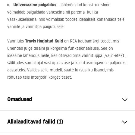
Universaalne paigaldus
– läbimõeldud konstruktsioon
võimaldab paigaldada vaheseina nii parema- kui ka
vasakukäelisena, mis võimaldab toodet ideaalselt kohandada teie
vannile ja vannitoa paigutusele.
Travis Harjatud Kuld
Vanniuks
on
REA
kaubamärgi toode, mis
ühendab julge disaini ja kõrgeima funktsionaalsuse. See on
ideaalne lahendus neile, kes otsivad oma vannituppa „vau“-efekti,
säilitades samal ajal vastupidavuse ja kasutusmugavuse paljudeks
aastateks. Valides selle mudeli, saate luksusliku lisandi, mis
rõhutab teie interjööri kõrget taset.
Omadused
Tüüp
Fikseeritud
Allalaaditavad failid (1)
Materjal
Alumiinium , Karastatud klaas
Värv
Harjatud kuld