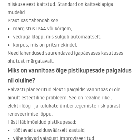
niiskuse eest kaitstud. Standard on kaitseklapiga
mudelid.
Praktikas tähendab see:
märgistus IP44 või kõrgem,
vedruga klapp, mis sulgub automaatselt,
korpus, mis on pritsmekindel.
Need lahendused suurendavad igapäevases kasutuses
ohutust märgatavalt.
Miks on vannitoas õige pistikupesade paigaldus
nii oluline?
Halvasti planeeritud elektripaigaldis vannitoas ei ole
ainult esteetiline probleem. See on reaalne rike-,
elektrilöögi- ja kulukate ümbertegemiste risk pärast
renoveerimise lõppu.
Hästi läbimõeldud pistikupesad:
töötavad usaldusväärselt aastaid,
vähendavad vajadust improviseeritud