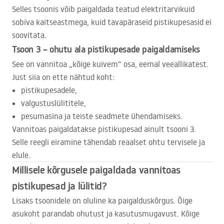
Selles tsoonis võib paigaldada teatud elektritarvikuid
sobiva kaitseastmega, kuid tavapäraseid pistikupesasid ei
soovitata.
Tsoon 3 – ohutu ala pistikupesade paigaldamiseks
See on vannitoa „kõige kuivem“ osa, eemal veeallikatest.
Just siia on ette nähtud koht:
pistikupesadele,
valgustuslülititele,
pesumasina ja teiste seadmete ühendamiseks.
Vannitoas paigaldatakse pistikupesad ainult tsooni 3.
Selle reegli eiramine tähendab reaalset ohtu tervisele ja
elule.
Millisele kõrgusele paigaldada vannitoas
pistikupesad ja lülitid?
Lisaks tsoonidele on oluline ka paigalduskõrgus. Õige
asukoht parandab ohutust ja kasutusmugavust. Kõige