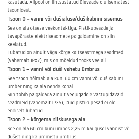
kasutada. Allpool on lihtsustatud ülevaade olulisematest
tsoonidest.
Tsoon 0 – vanni või dušialuse/dušikabiini sisemus
See on ala otsese veekontaktiga. Pistikupesade ja
tavapäraste elektriseadmete paigaldamine on siin
keelatud.
Lubatud on ainult väga kõrge kaitseastmega seadmed
(vähemalt IPX7), mis on mõeldud tööks vee all.
Tsoon 1 – vanni või duši vahetu ümbrus
See tsoon hõlmab ala kuni 60 cm vanni või dušikabiini
ümber ning ka ala nende kohal.
Siin tohib paigaldada ainult veejugadele vastupidavaid
seadmeid (vähemalt IPX5), kuid pistikupesad ei ole
endiselt lubatud.
Tsoon 2 – kõrgema niiskusega ala
See on ala 60 cm kuni umbes 2,25 m kaugusel vannist või
dušist ning ka ummistu ümbrus.