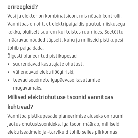
erireegleid?
Vesi ja elekter on kombinatsioon, mis nõuab kontrolli.
Vannitoas on oht, et elektripaigaldis puutub niiskusega
kokku, oluliselt suurem kui teistes ruumides. Seetõttu
määravad nõuded täpselt, kuhu ja milliseid pistikupesi
tohib paigaldada.
Õigesti planeeritud pistikupesad:
suurendavad kasutajate ohutust,
vähendavad elektrilöögi riski,
teevad seadmete igapäevase kasutamise
mugavamaks.
Millised elektriohutuse tsoonid vannitoas
kehtivad?
Vannitoa pistikupesade planeerimise aluseks on ruumi
jaotus ohutustsoonideks. Iga tsoon määrab, milliseid
elektriseadmeid ja -tarvikuid tohib selles piirkonnas