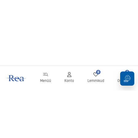
0
0
Menüü
Konto
Lemmikud
Ostukorv
Uudiskiri
Olge kursis uudiste ja kampaaniatega!