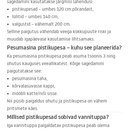
sagedamini kasutatakse järgmisi lahendusi:
pistikupesad – umbes 120 cm põrandast,
lülitid – umbes 140 cm,
valgustid – vähemalt 200 cm.
Selline paigutus vähendab veega kokkupuute riski ja
muudab igapäevase kasutamise lihtsamaks.
Pesumasina pistikupesa – kuhu see planeerida?
Ka pesumasina pistikupesa peab asuma tsoonis 3 ning
ohutus kauguses veeallikatest. Kõige sagedamini
paigutatakse see:
pesumasina taha,
kõrvalasuvasse kappi,
mööbli katte/niši sisse.
Nii püsib paigaldus ohutu ja pistikupesa on vähem
pritsmete käes.
Millised pistikupesad sobivad vannituppa?
Iga vannituppa paigaldatav pistikupesa peab olema