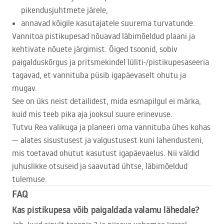
pikendusjuhtmete järele,
annavad kõigile kasutajatele suurema turvatunde.
Vannitoa pistikupesad nõuavad läbimõeldud plaani ja
kehtivate nõuete järgimist. Õiged tsoonid, sobiv
paigalduskõrgus ja pritsmekindel lüliti-/pistikupesaseeria
tagavad, et vannituba püsib igapäevaselt ohutu ja
mugav.
See on üks neist detailidest, mida esmapilgul ei märka,
kuid mis teeb pika aja jooksul suure erinevuse.
Tutvu Rea valikuga ja planeeri oma vannituba ühes kohas
— alates sisustusest ja valgustusest kuni lahendusteni,
mis toetavad ohutut kasutust igapäevaelus. Nii väldid
juhuslikke otsuseid ja saavutad ühtse, läbimõeldud
tulemuse.
FAQ
Kas pistikupesa võib paigaldada valamu lähedale?