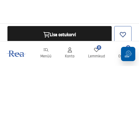
Lisa ostukorvi
0
0
Menüü
Konto
Lemmikud
Ostukorv
Uudiskiri
Olge kursis uudiste ja kampaaniatega!
Registreeru