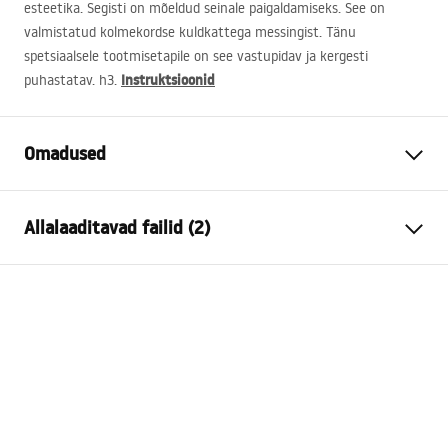
esteetika. Segisti on mõeldud seinale paigaldamiseks. See on
valmistatud kolmekordse kuldkattega messingist. Tänu
spetsiaalsele tootmisetapile on see vastupidav ja kergesti
Instruktsioonid
puhastatav. h3.
Omadused
Kraani tüüp
vann
Allalaaditavad failid (2)
Paigaldusviis
Seinale paigaldatav
Värv
Must
Kokkupaneku juhised
Vooliku tüüp
Fikseeritud
Faucet.pdf
Materjal
Messing, ABS
Väljalaskeava ulatus
170
mm
Garantiitingimused
Kõrgus
115
mm
Warranty_Terms_and_Conditions_Faucets_-_5.pdf
Kattetehnoloogia
Electroplating