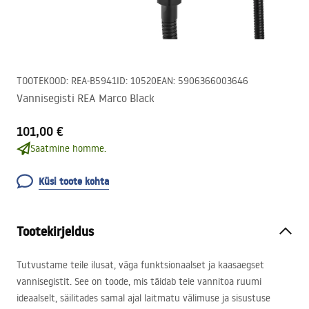
TOOTEKOOD
:
REA-B5941
ID
:
10520
EAN
:
5906366003646
Vannisegisti REA Marco Black
101,00 €
Saatmine homme.
Küsi toote kohta
Tootekirjeldus
Tutvustame teile ilusat, väga funktsionaalset ja kaasaegset
vannisegistit. See on toode, mis täidab teie vannitoa ruumi
ideaalselt, säilitades samal ajal laitmatu välimuse ja sisustuse