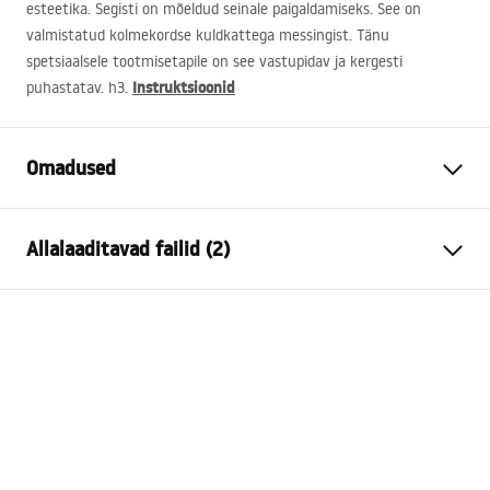
esteetika. Segisti on mõeldud seinale paigaldamiseks. See on
valmistatud kolmekordse kuldkattega messingist. Tänu
spetsiaalsele tootmisetapile on see vastupidav ja kergesti
Instruktsioonid
puhastatav. h3.
Omadused
Kraani tüüp
vann
Allalaaditavad failid (2)
Paigaldusviis
Seinale paigaldatav
Värv
Harjatud kuld
Kokkupaneku juhised
Vooliku tüüp
Fikseeritud
Faucet.pdf
Materjal
Messing, ABS
Väljalaskeava ulatus
170
mm
Garantiitingimused
Kõrgus
115
mm
Warranty_Terms_and_Conditions_Faucets_-_5.pdf
Kattetehnoloogia
PVD