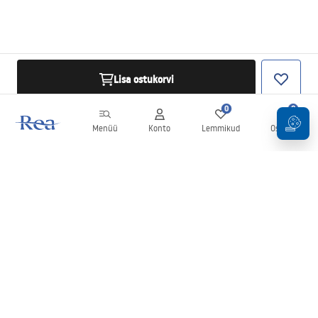
Lisa ostukorvi
0
0
Menüü
Konto
Lemmikud
Ostukorv
Uudiskiri
Olge kursis uudiste ja kampaaniatega!
Registreeru