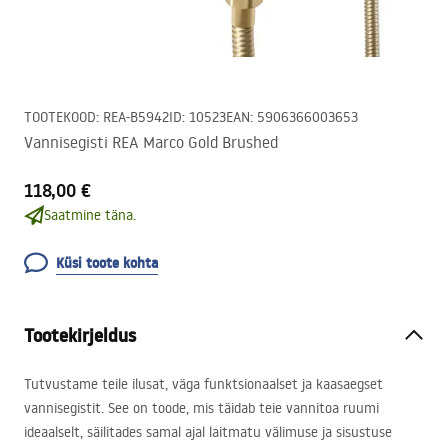
TOOTEKOOD
:
REA-B5942
ID
:
10523
EAN
:
5906366003653
Vannisegisti REA Marco Gold Brushed
118,00 €
Saatmine täna.
Küsi toote kohta
Tootekirjeldus
Tutvustame teile ilusat, väga funktsionaalset ja kaasaegset
vannisegistit. See on toode, mis täidab teie vannitoa ruumi
ideaalselt, säilitades samal ajal laitmatu välimuse ja sisustuse