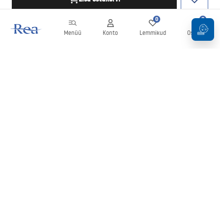
0
0
Menüü
Konto
Lemmikud
Ostukorv
Uudiskiri
Olge kursis uudiste ja kampaaniatega!
Registreeru
Oma andmete sisestamise ja kinnitamisega nõustute uudiskirja
saamisega vastavalt
tingimustes
sätestatule.