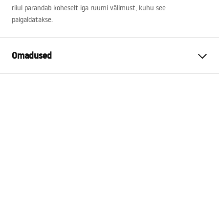
riiul parandab koheselt iga ruumi välimust, kuhu see
paigaldatakse.
Omadused
Värv
Harjatud kuld
Materjal
Roostevaba teras
Paigaldusviis
Kruvitav
Laius
600
mm
Kõrgus
50
mm
Sügavus
100
mm
Garantii
24 kuud