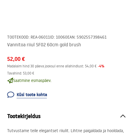
TOOTEKOOD
:
REA-06011
ID
:
10060
EAN
:
5902557398461
Vannitoa riiul SF02 60cm gold brush
52,00 €
-
4
%
Madalaim hind 30 päeva jooksul enne allahindlust:
54,00 €
Tavahind
:
53,00 €
Saatmine esmaspäev.
Küsi toote kohta
Tootekirjeldus
Tutvustame teile elegantset riiulit. Lihtne paigaldada ja hooldada,