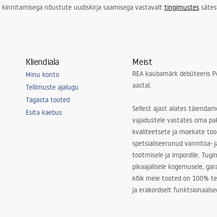
 kinnitamisega nõustute uudiskirja saamisega vastavalt
tingimustes
sätes
Kliendiala
Meist
REA kaubamärk debüteeris Po
Minu konto
aastal.
Tellimuste ajalugu
Tagasta tooted
Sellest ajast alates täiendam
Esita kaebus
vajadustele vastates oma pa
kvaliteetsete ja moekate to
spetsialiseerunud vannitoa- j
tootmisele ja impordile. Tugi
pikaajalisele kogemusele, ga
kõik meie tooted on 100% te
ja erakordselt funktsionaalse