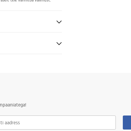
raselt teie vannitoa välimust.
ld
ampaaniatega!