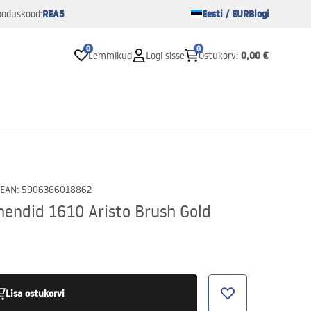
REA5
Eesti / EUR
Blogi
ooduskood:
0
0
0,00 €
Lemmikud
Logi sisse
Ostukorv
:
EAN
:
5906366018862
hendid 1610 Aristo Brush Gold
Lisa ostukorvi