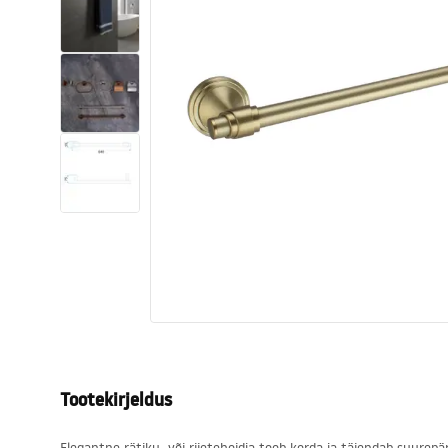
Tualettruumid
Vajub ära
Vannid ja ekraanid
Vannitoa segistid
Vannitoas dušid
Köök
Vannitoa tarvikud
Tootekirjeldus