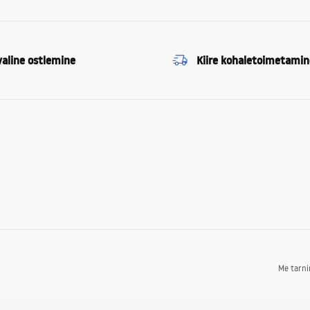
valine ostlemine
Kiire kohaletoimetamin
Me tarn