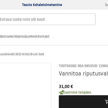
Tasuta Kohaletoimetamine
S
d
Bestseller
Allahindlus
Meist
Kontakt
tusvahendid 1610 Aristo Brush Gold
TOOTEKOOD
:
REA-98505
ID
:
11966
Vannitoa riputusva
31,00 €
Saatmine teisipäev.