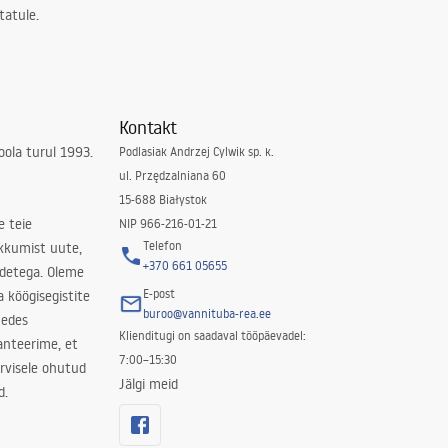
tatule.
Kontakt
ola turul 1993.
Podlasiak Andrzej Cylwik sp. k.
ul. Przędzalniana 60
15-688 Białystok
e teie
NIP 966-216-01-21
Telefon
kkumist uute,
+370 661 05655
odetega. Oleme
E-post
a köögisegistite
buroo@vannituba-rea.ee
nedes
Klienditugi on saadaval tööpäevadel:
ranteerime, et
7:00–15:30
rvisele ohutud
Jälgi meid
d.