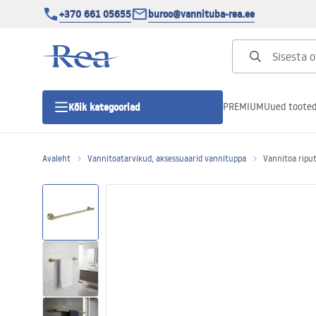
+370 661 05655
buroo@vannituba-rea.ee
PREMIUM
Uued toote
Kõik kategooriad
Avaleht
Vannitoatarvikud, aksessuaarid vannituppa
Vannitoa ripu
Dušikabiinid
Duši uks
Vannitoa dušialused
Lineaarne duši äravool