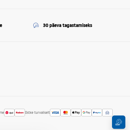
e
30 päeva tagastamiseks
ime
Ostke turvaliselt