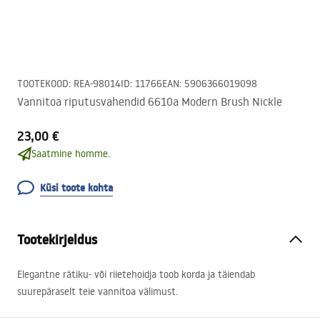
TOOTEKOOD
:
REA-98014
ID
:
11766
EAN
:
5906366019098
Vannitoa riputusvahendid 6610a Modern Brush Nickle
23,00 €
Saatmine homme.
Küsi toote kohta
Tootekirjeldus
Elegantne rätiku- või riietehoidja toob korda ja täiendab
suurepäraselt teie vannitoa välimust.