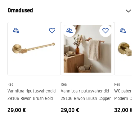
Omadused
Värv
Harjatud teras
Materjal
Metall
Paigaldusviis
Kruvitav
Laius
265
mm
Kõrgus
50
mm
Sügavus
80
mm
Rea
Rea
Rea
Seeria
Modern
Vannitoa riputusvahendid
Vannitoa riputusvahendid
WC-paberi ho
Garantii
24 kuud
29106 Riwon Brush Gold
29106 Riwon Brush Copper
Modern Copp
29,00 €
29,00 €
32,00 €