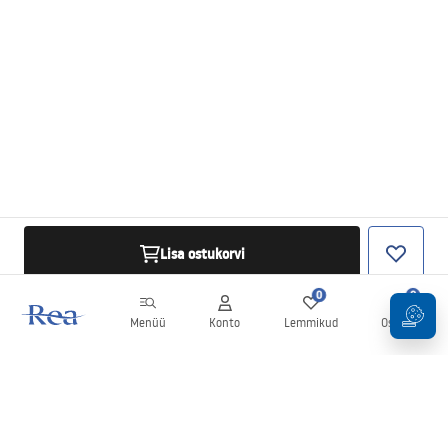
Lisa ostukorvi
0
0
Menüü
Konto
Lemmikud
Ostukorv
Uudiskiri
Olge kursis uudiste ja kampaaniatega!