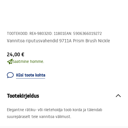
TOOTEKOOD
:
REA-98032
ID
:
11801
EAN
:
5906366019272
Vannitoa riputusvahendid 9711A Prism Brush Nickle
24,00 €
Saatmine homme.
Küsi toote kohta
Tootekirjeldus
Elegantne rätiku- või riietehoidja toob korda ja täiendab
suurepäraselt teie vannitoa välimust.