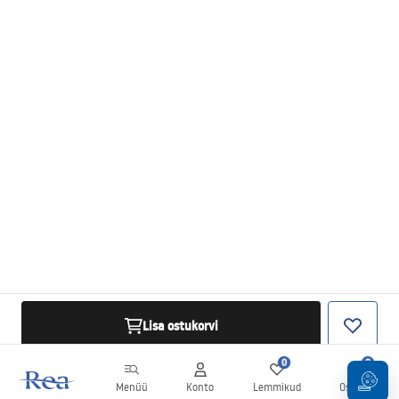
Lisa ostukorvi
0
0
Menüü
Konto
Lemmikud
Ostukorv