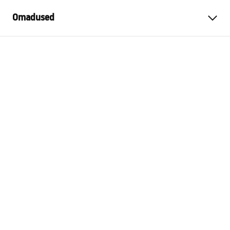
Omadused
Värv
Harjatud teras
Materjal
Metall
Paigaldusviis
Kruvitav
Laius
165
mm
Kõrgus
30
mm
Sügavus
65
mm
Seeria
Prism
Garantii
24 kuud