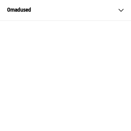
Omadused
Värv
Harjatud kuld
Materjal
Metall
Paigaldusviis
Kruvitav
Laius
450
mm
Kõrgus
30
mm
Sügavus
70
mm
Garantii
24 kuud