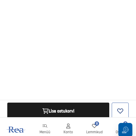
Lisa ostukorvi
0
0
Menüü
Konto
Lemmikud
Ostukorv