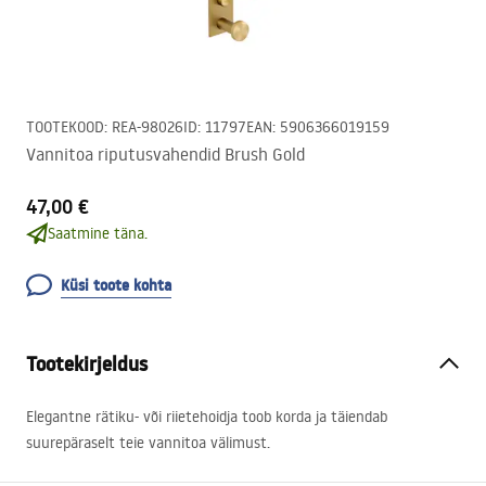
TOOTEKOOD
:
REA-98026
ID
:
11797
EAN
:
5906366019159
Vannitoa riputusvahendid Brush Gold
47,00 €
Saatmine täna.
Küsi toote kohta
Tootekirjeldus
Elegantne rätiku- või riietehoidja toob korda ja täiendab
suurepäraselt teie vannitoa välimust.