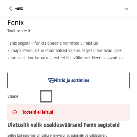
Fenix
Fenix
Toodete arv: 0
Fenix segisti – funktsionaalne vannitoa viimistlus
Silmapaistvad ja funktsionaalsed valamusegistid annavad igale
vannitoale kordumatu ja esteetilise välimuse. Need tagavad ka
kasutusmugavuse ning igapäevase mugavuse. Sellised on Fenix
segistid, mida pakume teile selles internetipoe Vannituba Rea
kategoorias. Kutsume teid juba praegu tutvuma selle ahvatleva
Filtrid ja sortimine
pakkumisega!
Vaade
:
Tooteid ei leitud
Ulatuslik valik usaldusväärseid Fenix segisteid
Selles kategoorias on palju erinevaid lauapinnale paigaldatavaid