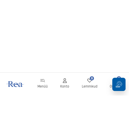
0
0
Menüü
Konto
Lemmikud
Ostukorv
Uudiskiri
Olge kursis uudiste ja kampaaniatega!