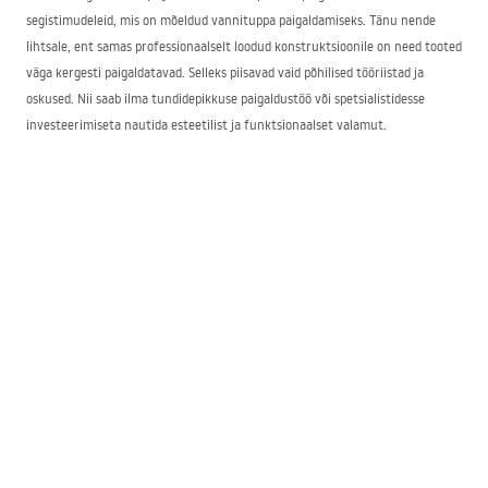
segistimudeleid, mis on mõeldud vannituppa paigaldamiseks. Tänu nende
lihtsale, ent samas professionaalselt loodud konstruktsioonile on need tooted
väga kergesti paigaldatavad. Selleks piisavad vaid põhilised tööriistad ja
oskused. Nii saab ilma tundidepikkuse paigaldustöö või spetsialistidesse
investeerimiseta nautida esteetilist ja funktsionaalset valamut.
Selles valikus leidub nii kuldseid, musti kui ka metalliksegisteid Fenixilt.
Mõned neist on kõrgema korpusega, teised madalamad. Fenix segisti tasub
valida eelkõige vastavalt teie vannitoa stiilile ja sisekujundusele ning
kasutajate eelistustele ja vajadustele. Kuldsetest mudelitest on suurepärane
valik glamour-stiilis interjööridesse, samas kui mustad segistid loovad
suurepärase kontrasti valgete valamute või teiste ruumi elementidega.
Fenix segisti ja selle ostu eelised
Ostes Vannituba Rea poest Fenix lauapealse segisti, saate oma vannitoa jaoks
vastupidava ja soliidse viimistluse. Tänu toote suurele vastupidavusele
mehaanilistele kahjustustele ei teki sellel selgeid kriimustusi aastate jooksul.
Kuigi palju sõltub sellest, kuidas segistit kasutatakse, on selle väärtuslik
omadus lihtne puhastatavus. Seetõttu tasub sellesse investeerida juba täna,