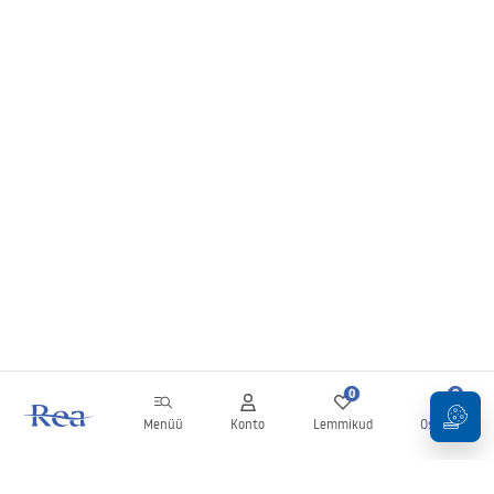
0
0
Menüü
Konto
Lemmikud
Ostukorv