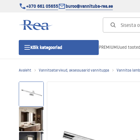
+370 661 05655
buroo@vannituba-rea.ee
PREMIUM
Uued toote
Kõik kategooriad
Avaleht
Vannitoatarvikud, aksessuaarid vannituppa
Vannitoa lambi
Dušikabiinid
Duši uks
Vannitoa dušialused
Lineaarne duši äravool