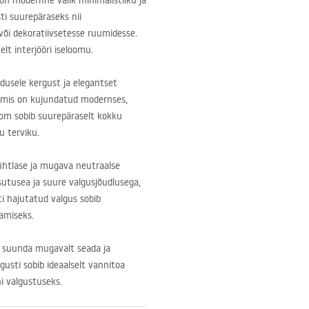
 on modernne valik minimalistliku ja
ti suurepäraseks nii
või dekoratiivsetesse ruumidesse.
lt interjööri iseloomu.
ndusele kergust ja elegantset
e, mis on kujundatud modernses,
Kroom sobib suurepäraselt kokku
u terviku.
ühtlase ja mugava neutraalse
sutusea ja suure valgusjõudlusega,
i hajutatud valgus sobib
tamiseks.
e suunda mugavalt seada ja
gusti sobib ideaalselt vannitoa
ni valgustuseks.