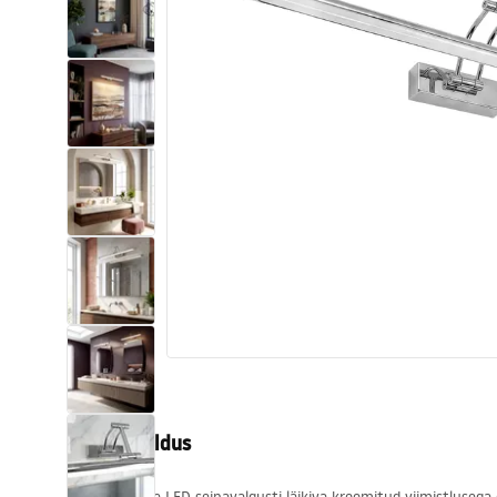
Tualettruumid
Vajub ära
Vannid ja ekraanid
Vannitoa segistid
Vannitoas dušid
Köök
Vannitoa tarvikud
Tootekirjeldus