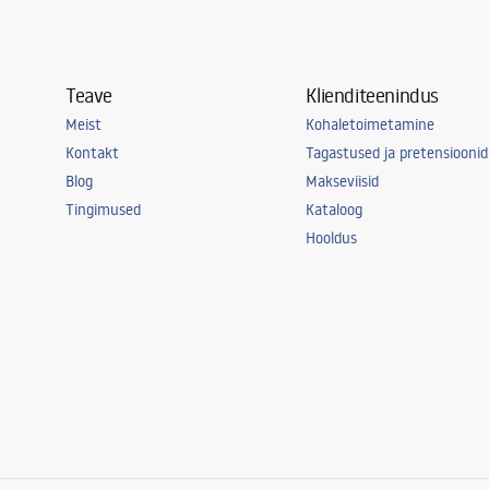
Värvitemperatuur
4000K
Kaasas valgusallikas
Jah
Teave
Klienditeenindus
Energiaklass
F
Meist
Kohaletoimetamine
Tihedusklass
IP20
Kontakt
Tagastused ja pretensioonid
Tuba
kontor, söög
Blog
Makseviisid
elutuba, ma
Tingimused
Kataloog
Võimsus
12W
Hooldus
Lisafunktsioonid
tilt angle 