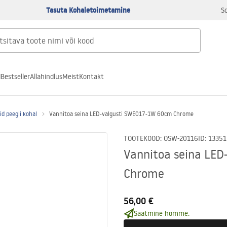
Tasuta Kohaletoimetamine
S
d
Bestseller
Allahindlus
Meist
Kontakt
d peegli kohal
Vannitoa seina LED-valgusti SWE017-1W 60cm Chrome
TOOTEKOOD
:
OSW-20116
ID
:
13351
Vannitoa seina LE
Chrome
56,00 €
Saatmine homme.