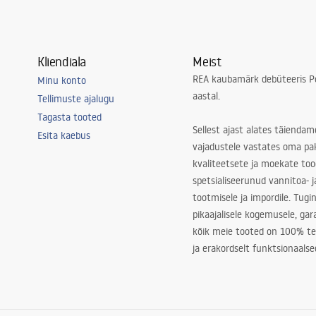
Kliendiala
Meist
REA kaubamärk debüteeris Po
Minu konto
aastal.
Tellimuste ajalugu
ituba, koridor/trepikoda, köök,
Tagasta tooted
gamistuba, universaalne
Sellest ajast alates täiendam
Esita kaebus
vajadustele vastates oma pa
kvaliteetsete ja moekate to
adjustment
spetsialiseerunud vannitoa- j
tootmisele ja impordile. Tugi
pikaajalisele kogemusele, ga
kõik meie tooted on 100% te
ja erakordselt funktsionaalse