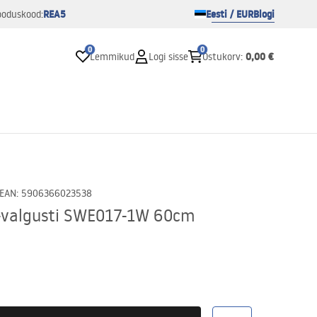
REA5
Eesti / EUR
Blogi
ooduskood:
0
0
0,00 €
Lemmikud
Logi sisse
Ostukorv
:
EAN
:
5906366023538
D-valgusti SWE017-1W 60cm