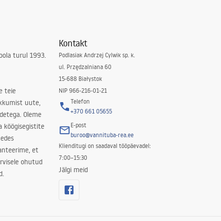
Kontakt
ola turul 1993.
Podlasiak Andrzej Cylwik sp. k.
ul. Przędzalniana 60
15-688 Białystok
e teie
NIP 966-216-01-21
Telefon
kkumist uute,
+370 661 05655
odetega. Oleme
E-post
a köögisegistite
buroo@vannituba-rea.ee
nedes
Klienditugi on saadaval tööpäevadel:
ranteerime, et
7:00–15:30
rvisele ohutud
Jälgi meid
d.