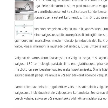
See elegantne
LED
-seinavalgusti läikiva kroomitud viimistlusega
stiilse iseloomuga. Selle sale vorm ja särav pind muudavad valgus
kaasaegsetesse vannitubadesse kui ka stiilsetesse koridoridesse 
See on funktsionaalsuse ja esteetika ühendus, mis rõhutab peene
Läikiv kroomitud pind peegeldab valgust kaunilt, andes sisekuju
viimistlust. Selline valgustus sobib suurepäraselt interjööridess
glamour-, minimalistlikus, modern classic- ja industriaalstiilis. 
valge, klaasi, marmori ja mustade detailidega, luues ühtse ja ajat
Valgusti on varustatud kaasaegse
LED
-valgustusega, mis tagab 
valguse.
LED
-tehnoloogia paistab silma energiatõhususe, pika ka
mistõttu on see ideaalne igapäevaseks kasutamiseks. Õrn ja häst
suurepäraselt peegli, valamuala või seinadekoratsioonide valgus
Lambi täiendav eelis on reguleeritav vars, mis võimaldab valgus
valgustust individuaalsetele vajadustele kohandada. See seinaval
peegli kohale, esikusse või elegantseks pildi või seinadekoratsioo