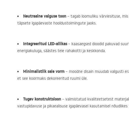
Neutraalne valguse toon
– tagab loomuliku värviesituse, mis
täpsete igapäevaste hooldustoimingute jaoks.
Integreeritud
LED
-allikas
– kaasaegsed dioodid pakuvad suur
energiakuluga, säästes teie rahakotti ja keskkonda.
Minimalistlik sale vorm
– moodne disain muudab valgusti erako
et see koormaks dekoreeritud ruumi üle.
Tugev konstruktsioon
– valmistatud kvaliteetsetest materjal
vastupidavuse ja pikaealisuse igapäevasel kasutamisel nõudlikes