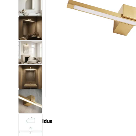
Tualettruumid
Vajub ära
Vannid ja ekraanid
Vannitoa segistid
Vannitoas dušid
Köök
Vannitoa tarvikud
Tootekirjeldus