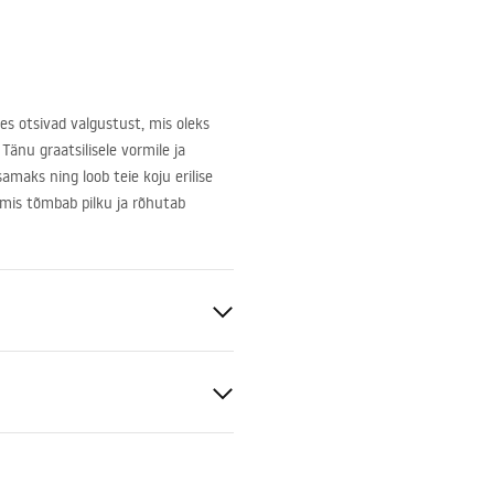
es otsivad valgustust, mis oleks
Tänu graatsilisele vormile ja
amaks ning loob teie koju erilise
i, mis tõmbab pilku ja rõhutab
W
iamärgis