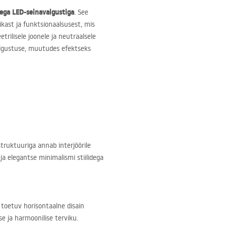
sega
LED
-seinavalgustiga
. See
ikast ja funktsionaalsusest, mis
trilisele joonele ja neutraalsele
valgustuse, muutudes efektseks
truktuuriga annab interjöörile
ja elegantse minimalismi stiilidega
 toetuv horisontaalne disain
se ja harmoonilise terviku.