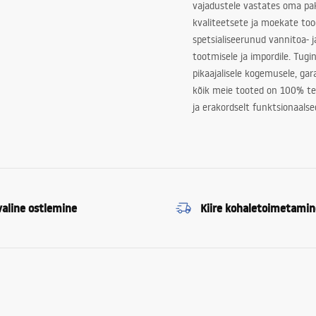
vajadustele vastates oma pa
kvaliteetsete ja moekate to
spetsialiseerunud vannitoa- j
tootmisele ja impordile. Tugi
pikaajalisele kogemusele, ga
kõik meie tooted on 100% te
ja erakordselt funktsionaalse
valine ostlemine
Kiire kohaletoimetamin