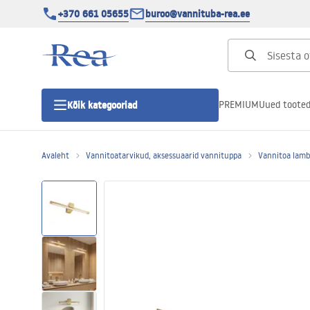
+370 661 05655
buroo@vannituba-rea.ee
PREMIUM
Uued toote
Kõik kategooriad
Avaleht
Vannitoatarvikud, aksessuaarid vannituppa
Vannitoa lambi
Dušikabiinid
Duši uks
Vannitoa dušialused
Lineaarne duši äravool