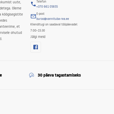
Telefon
kkumist uute,
+370 661 05655
odetega. Oleme
E-post
a köögisegistite
buroo@vannituba-rea.ee
nedes
Klienditugi on saadaval tööpäevadel:
ranteerime, et
7:00–15:30
rvisele ohutud
Jälgi meid
d.
e
30 päeva tagastamiseks