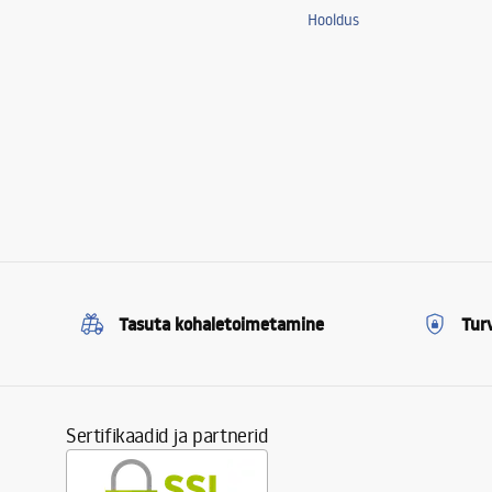
Hooldus
Võimsus
8W
Tasuta kohaletoimetamine
Tur
Sertifikaadid ja partnerid