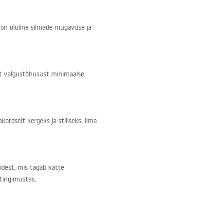
 on oluline silmade mugavuse ja
t valgustõhusust minimaalse
rdselt kergeks ja stiilseks, ilma
idest, mis tagab katte
 tingimustes.