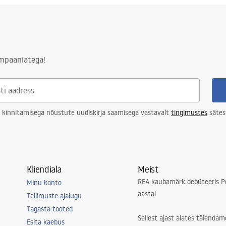
2514512_big_color.pdf
 - ~240V
plastist
ldusjuhend
lm
l_SWE040-54-1W.pdf
ampaaniatega!
el
d LED allikas
d LED allikas
 kinnitamisega nõustute uudiskirja saamisega vastavalt
tingimustes
sätes
Kliendiala
Meist
REA kaubamärk debüteeris Po
Minu konto
aastal.
Tellimuste ajalugu
ituba, koridor/trepikoda, köök,
Tagasta tooted
elutuba, magamistuba,
Sellest ajast alates täiendam
Esita kaebus
e