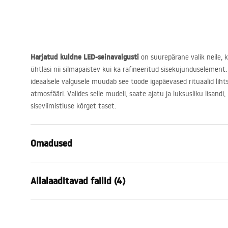
Harjatud kuldne
LED
-seinavalgusti
on suurepärane valik neile, k
ühtlasi nii silmapaistev kui ka rafineeritud sisekujunduselement. 
ideaalsele valgusele muudab see toode igapäevased rituaalid lihts
atmosfääri. Valides selle mudeli, saate ajatu ja luksusliku lisand
siseviimistluse kõrget taset.
Omadused
Mudel
SWE046-1
Allalaaditavad failid (4)
Lambi tüüp
Seinalamp
Pikkus (mm)
400
mm
Warunki bezpieczeństwa
Laius (mm)
100
mm
Energ
WARUNKI BEZPIECZENSTWA