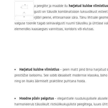
harjatud kuldse viimistlu
Rõhutage oma peeglite ja maalide ilu
elegantne valgusti on täiuslik kombinatsioon luksuslikust esteet
toob teie interjööri peene, ehtesarnase sära. Tänu lihtsale geomee
valguse toonile tagab seinavalgusti ruumi täiusliku ja ühtlase 
elemendiks kaasaegses vannitoas, koridoris või elutoas.
Harjatud kuldne viimistlus
– peen matt pind õrna harjatud s
prestiižse iseloomu. See sobib ideaalselt modernse klassika, boho 
ning on lisaks äärmiselt praktiline puhtana hoida.
Moodne püsiv paigutus
– elegantsele ruudukujulisele alusele
harmoneerub täiuslikult ristkülikukujuliste peeglitega, luues üht