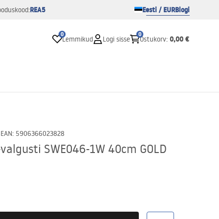
REA5
Eesti / EUR
Blogi
ooduskood:
0
0
0,00 €
Lemmikud
Logi sisse
Ostukorv
:
8
EAN
:
5906366023828
D-valgusti SWE046-1W 40cm GOLD