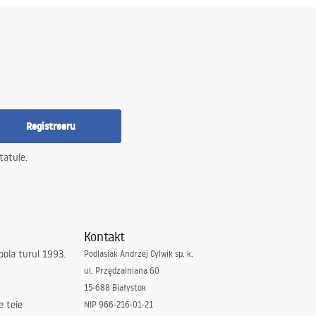
Registreeru
tatule.
Kontakt
ola turul 1993.
Podlasiak Andrzej Cylwik sp. k.
ul. Przędzalniana 60
15-688 Białystok
e teie
NIP 966-216-01-21