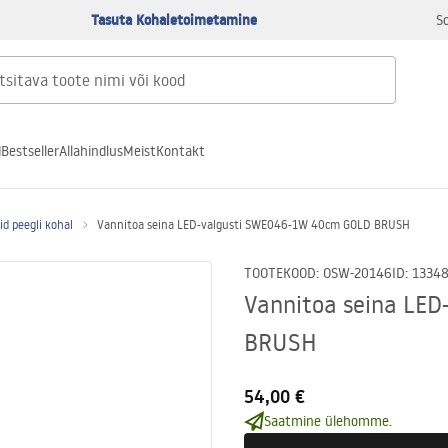
Tasuta Kohaletoimetamine
S
d
Bestseller
Allahindlus
Meist
Kontakt
d peegli kohal
Vannitoa seina LED-valgusti SWE046-1W 40cm GOLD BRUSH
TOOTEKOOD
:
OSW-20146
ID
:
1334
Vannitoa seina LE
BRUSH
54,00 €
Saatmine ülehomme.