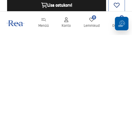
Lisa ostukorvi
0
0
Menüü
Konto
Lemmikud
Ostukorv
Uudiskiri
Olge kursis uudiste ja kampaaniatega!
Registreeru
Oma andmete sisestamise ja kinnitamisega nõustute uudiskirja
saamisega vastavalt
tingimustes
sätestatule.