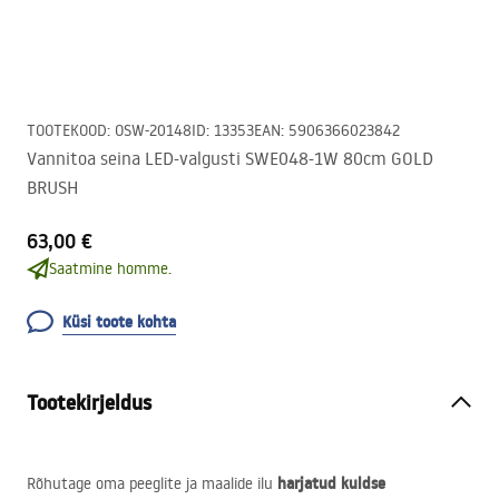
TOOTEKOOD
:
OSW-20148
ID
:
13353
EAN
:
5906366023842
Vannitoa seina LED-valgusti SWE048-1W 80cm GOLD
BRUSH
63,00 €
Saatmine homme.
Küsi toote kohta
Tootekirjeldus
harjatud kuldse
Rõhutage oma peeglite ja maalide ilu