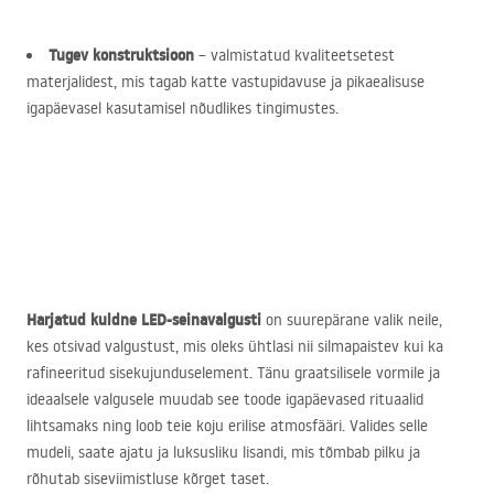
Tugev konstruktsioon
– valmistatud kvaliteetsetest
materjalidest, mis tagab katte vastupidavuse ja pikaealisuse
igapäevasel kasutamisel nõudlikes tingimustes.
Harjatud kuldne
LED
-seinavalgusti
on suurepärane valik neile,
kes otsivad valgustust, mis oleks ühtlasi nii silmapaistev kui ka
rafineeritud sisekujunduselement. Tänu graatsilisele vormile ja
ideaalsele valgusele muudab see toode igapäevased rituaalid
lihtsamaks ning loob teie koju erilise atmosfääri. Valides selle
mudeli, saate ajatu ja luksusliku lisandi, mis tõmbab pilku ja
rõhutab siseviimistluse kõrget taset.