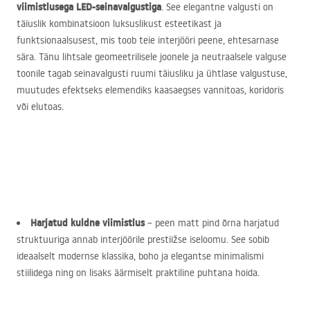
viimistlusega
LED
-seinavalgustiga
. See elegantne valgusti on
täiuslik kombinatsioon luksuslikust esteetikast ja
funktsionaalsusest, mis toob teie interjööri peene, ehtesarnase
sära. Tänu lihtsale geomeetrilisele joonele ja neutraalsele valguse
toonile tagab seinavalgusti ruumi täiusliku ja ühtlase valgustuse,
muutudes efektseks elemendiks kaasaegses vannitoas, koridoris
või elutoas.
Harjatud kuldne viimistlus
– peen matt pind õrna harjatud
struktuuriga annab interjöörile prestiižse iseloomu. See sobib
ideaalselt modernse klassika, boho ja elegantse minimalismi
stiilidega ning on lisaks äärmiselt praktiline puhtana hoida.