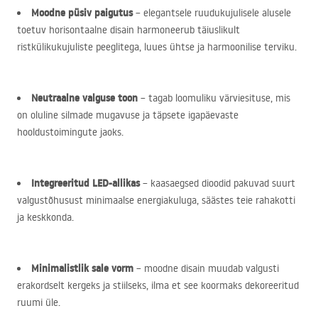
Moodne püsiv paigutus
– elegantsele ruudukujulisele alusele
toetuv horisontaalne disain harmoneerub täiuslikult
ristkülikukujuliste peeglitega, luues ühtse ja harmoonilise terviku.
Neutraalne valguse toon
– tagab loomuliku värviesituse, mis
on oluline silmade mugavuse ja täpsete igapäevaste
hooldustoimingute jaoks.
Integreeritud
LED
-allikas
– kaasaegsed dioodid pakuvad suurt
valgustõhusust minimaalse energiakuluga, säästes teie rahakotti
ja keskkonda.
Minimalistlik sale vorm
– moodne disain muudab valgusti
erakordselt kergeks ja stiilseks, ilma et see koormaks dekoreeritud
ruumi üle.