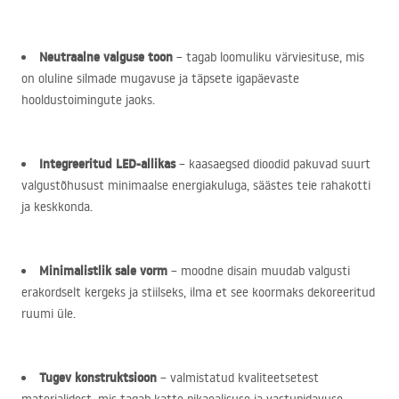
Neutraalne valguse toon
– tagab loomuliku värviesituse, mis
on oluline silmade mugavuse ja täpsete igapäevaste
hooldustoimingute jaoks.
Integreeritud
LED
-allikas
– kaasaegsed dioodid pakuvad suurt
valgustõhusust minimaalse energiakuluga, säästes teie rahakotti
ja keskkonda.
Minimalistlik sale vorm
– moodne disain muudab valgusti
erakordselt kergeks ja stiilseks, ilma et see koormaks dekoreeritud
ruumi üle.
Tugev konstruktsioon
– valmistatud kvaliteetsetest