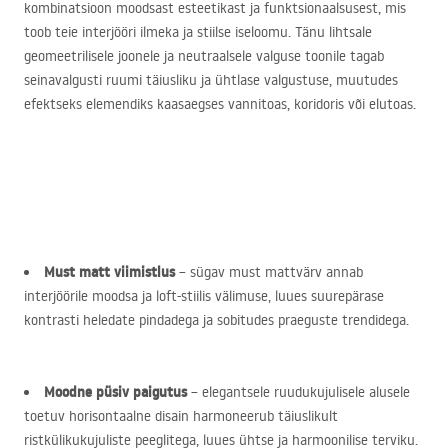
kombinatsioon moodsast esteetikast ja funktsionaalsusest, mis
toob teie interjööri ilmeka ja stiilse iseloomu. Tänu lihtsale
geomeetrilisele joonele ja neutraalsele valguse toonile tagab
seinavalgusti ruumi täiusliku ja ühtlase valgustuse, muutudes
efektseks elemendiks kaasaegses vannitoas, koridoris või elutoas.
Must matt viimistlus
– sügav must mattvärv annab
interjöörile moodsa ja loft-stiilis välimuse, luues suurepärase
kontrasti heledate pindadega ja sobitudes praeguste trendidega.
Moodne püsiv paigutus
– elegantsele ruudukujulisele alusele
toetuv horisontaalne disain harmoneerub täiuslikult
ristkülikukujuliste peeglitega, luues ühtse ja harmoonilise terviku.