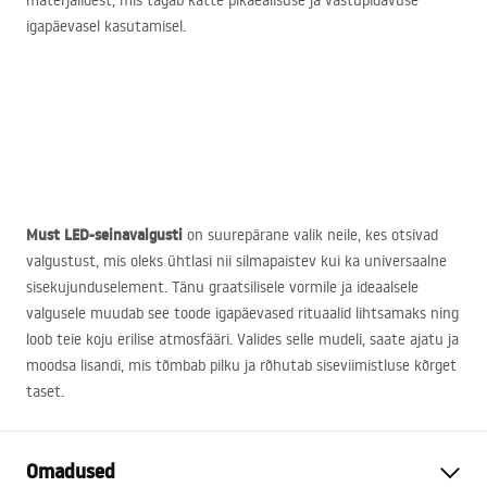
materjalidest, mis tagab katte pikaealisuse ja vastupidavuse
igapäevasel kasutamisel.
Must
LED
-seinavalgusti
on suurepärane valik neile, kes otsivad
valgustust, mis oleks ühtlasi nii silmapaistev kui ka universaalne
sisekujunduselement. Tänu graatsilisele vormile ja ideaalsele
valgusele muudab see toode igapäevased rituaalid lihtsamaks ning
loob teie koju erilise atmosfääri. Valides selle mudeli, saate ajatu ja
moodsa lisandi, mis tõmbab pilku ja rõhutab siseviimistluse kõrget
taset.
Omadused