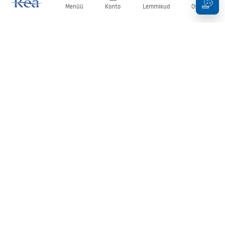
Menüü
Konto
Lemmikud
Ostukorv
Uudiskiri
Olge kursis uudiste ja kampaaniatega!
Registreeru
Oma andmete sisestamise ja kinnitamisega nõustute uudiskirja
saamisega vastavalt
tingimustes
sätestatule.