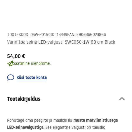
TOOTEKOOD
:
OSW-20150
ID
:
13339
EAN
:
5906366023866
Vannitoa seina LED-valgusti SWE050-1W 60 cm Black
54,00 €
Saatmine ülehomme.
Küsi toote kohta
Tootekirjeldus
musta matviimistlusega
Rõhutage oma peeglite ja maalide ilu
LED
-seinavalgustiga
. See elegantne valgusti on täiuslik