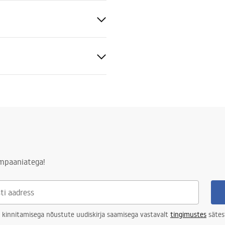
 - ~240V
iamärgis
0-1W.pdf
d LED allikas
ampaaniatega!
 kinnitamisega nõustute uudiskirja saamisega vastavalt
tingimustes
sätes