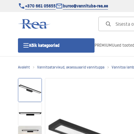
+370 661 05655
buroo@vannituba-rea.ee
PREMIUM
Uued toote
Kõik kategooriad
Avaleht
Vannitoatarvikud, aksessuaarid vannituppa
Vannitoa lambi
Dušikabiinid
Duši uks
Vannitoa dušialused
Lineaarne duši äravool