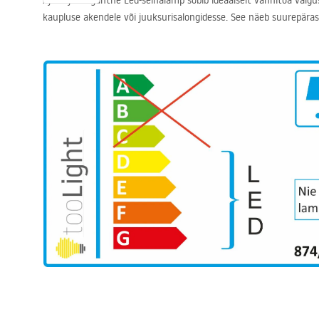
Ajatu ja elegantne Led-seinalamp sobib ideaalselt vannitoa valgu
kaupluse akendele või juuksurisalongidesse. See näeb suurepäraselt