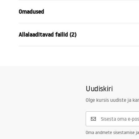
Omadused
Mudel
APP840-1W
Allalaaditavad failid (2)
Lambi tüüp
Seinalamp
Toiteallikas
Võrk ~220V
APP840-1W
Energ
Valguspunktide arv
1
MANUAL APP840-1W.pdf
APP84
Niit kasutatud
Integreeritu
Kaasas valgusallikas
Jah
Uudiskiri
Olge kursis uudiste ja k
Oma andmete sisestamise ja