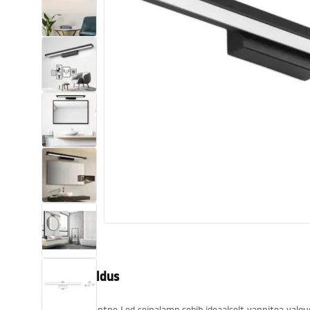
Tualettruumid
Vajub ära
Vannid ja ekraanid
Vannitoa segistid
Vannitoas dušid
Köök
Vannitoa tarvikud
Tootekirjeldus