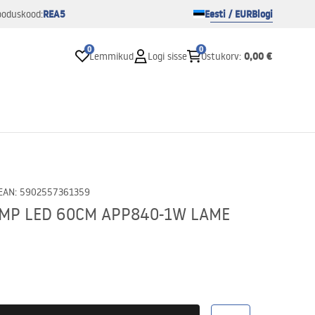
REA5
Eesti / EUR
Blogi
ooduskood:
0
0
0,00 €
Lemmikud
Logi sisse
Ostukorv
:
EAN
:
5902557361359
MP LED 60CM APP840-1W LAME