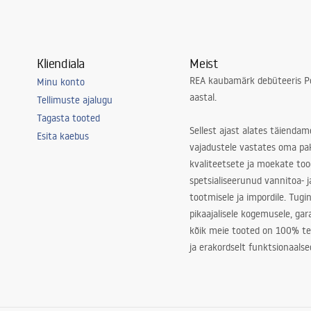
Kliendiala
Meist
REA kaubamärk debüteeris Po
Minu konto
aastal.
Tellimuste ajalugu
Tagasta tooted
Sellest ajast alates täiendam
Esita kaebus
vajadustele vastates oma pa
kvaliteetsete ja moekate to
spetsialiseerunud vannitoa- j
tootmisele ja impordile. Tugi
pikaajalisele kogemusele, ga
kõik meie tooted on 100% te
ja erakordselt funktsionaalse