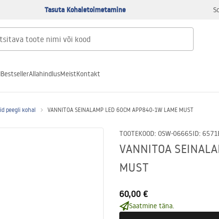
Tasuta Kohaletoimetamine
S
d
Bestseller
Allahindlus
Meist
Kontakt
d peegli kohal
VANNITOA SEINALAMP LED 60CM APP840-1W LAME MUST
TOOTEKOOD
:
OSW-06665
ID
:
6571
VANNITOA SEINALA
MUST
60,00 €
Saatmine täna.