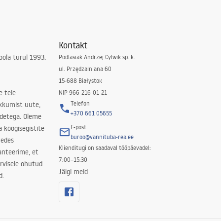
Kontakt
ola turul 1993.
Podlasiak Andrzej Cylwik sp. k.
ul. Przędzalniana 60
15-688 Białystok
e teie
NIP 966-216-01-21
Telefon
kkumist uute,
+370 661 05655
odetega. Oleme
E-post
a köögisegistite
buroo@vannituba-rea.ee
nedes
Klienditugi on saadaval tööpäevadel:
ranteerime, et
7:00–15:30
rvisele ohutud
Jälgi meid
d.