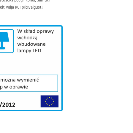
stuseks peegli kohal, samuti
 välja kui pildivalgusti.