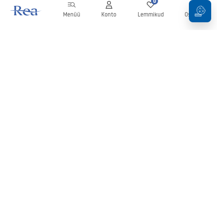
0
0
Menüü
Konto
Lemmikud
Ostukorv
Uudiskiri
Olge kursis uudiste ja kampaaniatega!
Registreeru
Oma andmete sisestamise ja kinnitamisega nõustute uudiskirja
saamisega vastavalt
tingimustes
sätestatule.