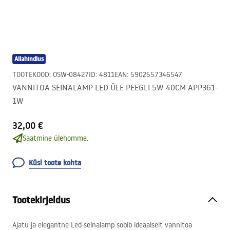
Allahindlus
TOOTEKOOD
:
OSW-08427
ID
:
4811
EAN
:
5902557346547
VANNITOA SEINALAMP LED ÜLE PEEGLI 5W 40CM APP361-
1W
32,00 €
Saatmine ülehomme.
Küsi toote kohta
Tootekirjeldus
Ajatu ja elegantne Led-seinalamp sobib ideaalselt vannitoa