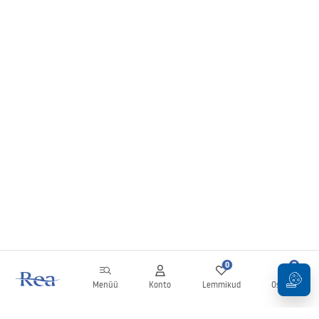
0
0
Menüü
Konto
Lemmikud
Ostukorv