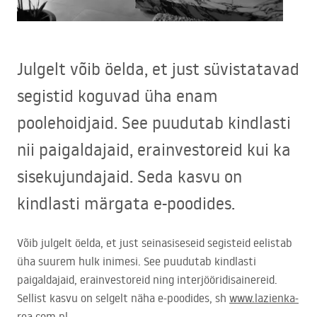
Julgelt võib öelda, et just süvistatavad
segistid koguvad üha enam
poolehoidjaid. See puudutab kindlasti
nii paigaldajaid, erainvestoreid kui ka
sisekujundajaid. Seda kasvu on
kindlasti märgata e-poodides.
Võib julgelt öelda, et just seinasiseseid segisteid eelistab
üha suurem hulk inimesi. See puudutab kindlasti
paigaldajaid, erainvestoreid ning interjööridisainereid.
Sellist kasvu on selgelt näha e-poodides, sh
www.lazienka-
rea.com.pl
.