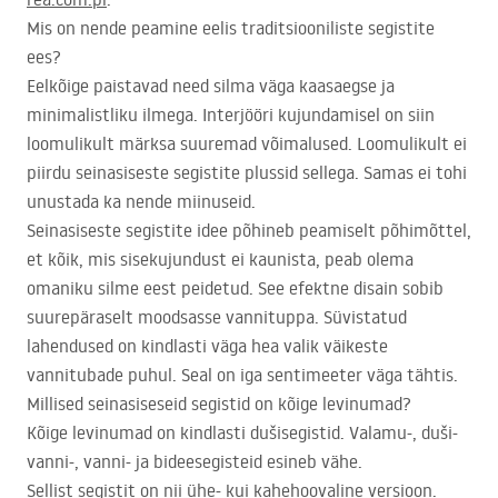
Mis on nende peamine eelis traditsiooniliste segistite
ees?
Eelkõige paistavad need silma väga kaasaegse ja
minimalistliku ilmega. Interjööri kujundamisel on siin
loomulikult märksa suuremad võimalused. Loomulikult ei
piirdu seinasiseste segistite plussid sellega. Samas ei tohi
unustada ka nende miinuseid.
Seinasiseste segistite idee põhineb peamiselt põhimõttel,
et kõik, mis sisekujundust ei kaunista, peab olema
omaniku silme eest peidetud. See efektne disain sobib
suurepäraselt moodsasse vannituppa. Süvistatud
lahendused on kindlasti väga hea valik väikeste
vannitubade puhul. Seal on iga sentimeeter väga tähtis.
Millised seinasiseseid segistid on kõige levinumad?
Kõige levinumad on kindlasti dušisegistid. Valamu-, duši-
vanni-, vanni- ja bideesegisteid esineb vähe.
Sellist segistit on nii ühe- kui kahehoovaline versioon.