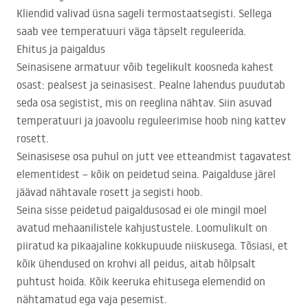
Kliendid valivad üsna sageli termostaatsegisti. Sellega
saab vee temperatuuri väga täpselt reguleerida.
Ehitus ja paigaldus
Seinasisene armatuur võib tegelikult koosneda kahest
osast: pealsest ja seinasisest. Pealne lahendus puudutab
seda osa segistist, mis on reeglina nähtav. Siin asuvad
temperatuuri ja joavoolu reguleerimise hoob ning kattev
rosett.
Seinasisese osa puhul on jutt vee etteandmist tagavatest
elementidest – kõik on peidetud seina. Paigalduse järel
jäävad nähtavale rosett ja segisti hoob.
Seina sisse peidetud paigaldusosad ei ole mingil moel
avatud mehaanilistele kahjustustele. Loomulikult on
piiratud ka pikaajaline kokkupuude niiskusega. Tõsiasi, et
kõik ühendused on krohvi all peidus, aitab hõlpsalt
puhtust hoida. Kõik keeruka ehitusega elemendid on
nähtamatud ega vaja pesemist.