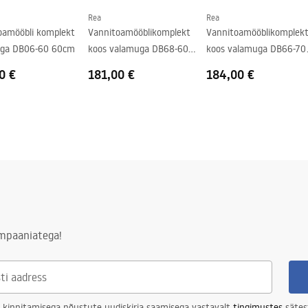
Rea
Rea
oamööbli komplekt
Vannitoamööblikomplekt
Vannitoamööblikomplek
ga DB06-60 60cm
koos valamuga DB68-60
koos valamuga DB66-70
60CM
70CM
0 €
181,00 €
184,00 €
ampaaniatega!
 kinnitamisega nõustute uudiskirja saamisega vastavalt
tingimustes
sätes