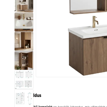
Tualettruumid
Vajub ära
Vannid ja ekraanid
Vannitoa segistid
Vannitoas dušid
Köök
Vannitoa tarvikud
Tootekirjeldus