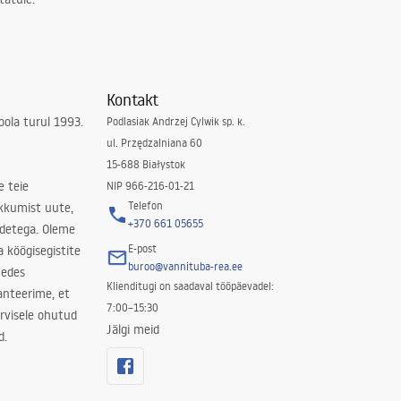
Kontakt
ola turul 1993.
Podlasiak Andrzej Cylwik sp. k.
ul. Przędzalniana 60
15-688 Białystok
e teie
NIP 966-216-01-21
Telefon
kkumist uute,
+370 661 05655
odetega. Oleme
E-post
a köögisegistite
buroo@vannituba-rea.ee
nedes
Klienditugi on saadaval tööpäevadel:
ranteerime, et
7:00–15:30
rvisele ohutud
Jälgi meid
d.