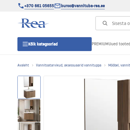
+370 661 05655
buroo@vannituba-rea.ee
PREMIUM
Uued toote
Kõik kategooriad
Avaleht
Vannitoatarvikud, aksessuaarid vannituppa
Mööbel, vannit
Dušikabiinid
Duši uks
Vannitoa dušialused
Lineaarne duši äravool