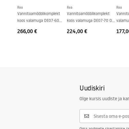
Rea
Rea
Rea
Vannitoamööblikomplekt
Vannitoamööblikomplekt
Vannit
koos valamuga DE07-60
koos valamuga DE07-70 Oak
valamu
Beige 60CM
70CM
266,00 €
224,00 €
177,0
Uudiskiri
Olge kursis uudiste ja k
Oma andmete sisestamise ja