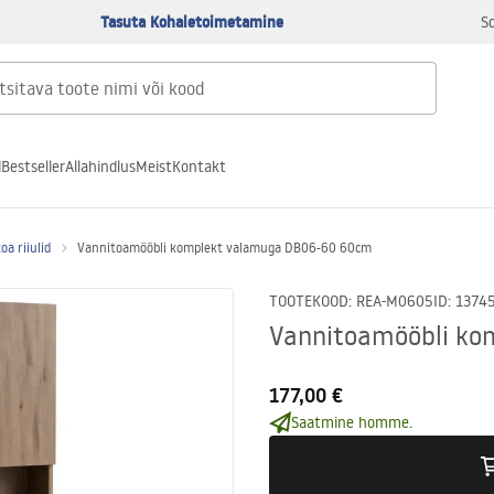
Tasuta Kohaletoimetamine
S
d
Bestseller
Allahindlus
Meist
Kontakt
oa riiulid
Vannitoamööbli komplekt valamuga DB06-60 60cm
TOOTEKOOD
:
REA-M0605
ID
:
1374
Vannitoamööbli ko
177,00 €
Saatmine homme.