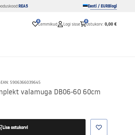
REA5
Eesti / EUR
Blogi
ooduskood:
0
0
0,00 €
Lemmikud
Logi sisse
Ostukorv
:
5
EAN
:
5906366039645
mplekt valamuga DB06-60 60cm
Lisa ostukorvi