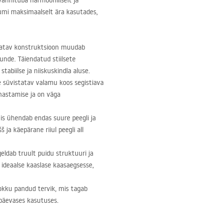
vannituba harmooniliselt ja
umi maksimaalselt ära kasutades,
datav konstruktsioon muudab
unde. Täiendatud stiilsete
biilse ja niiskuskindla aluse.
e süvistatav valamu koos segistiava
uhastamise ja on väga
s ühendab endas suure peegli ja
š ja käepärane riiul peegli all
ldab truult puidu struktuuri ja
 ideaalse kaaslase kaasaegsesse,
okku pandud tervik, mis tagab
apäevases kasutuses.