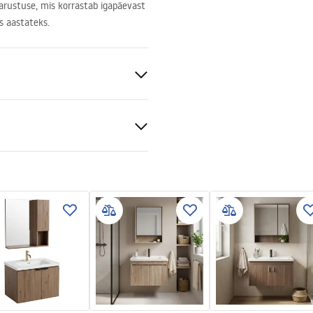
varustuse, mis korrastab igapäevast
s aastateks.
iline keraamika, Plastik
tiitingimused
nty_Terms_and_Conditions_
iture_-_24.pdf