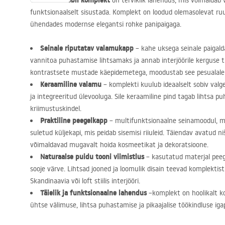
Vannitoamööbli komplekt
on terviklik lahendus, mis võimaldab 
funktsionaalselt sisustada. Komplekt on loodud olemasolevat ru
ühendades modernse elegantsi rohke panipaigaga.
Seinale riputatav valamukapp
– kahe uksega seinale paigal
vannitoa puhastamise lihtsamaks ja annab interjöörile kerguse t
kontrastsete mustade käepidemetega, moodustab see pesualale sta
Keraamiline valamu
– komplekti kuulub ideaalselt sobiv valg
ja integreeritud ülevooluga. Sile keraamiline pind tagab lihtsa p
kriimustuskindel.
Praktiline peegelkapp
– multifunktsionaalne seinamoodul, mi
suletud küljekapi, mis peidab sisemisi riiuleid. Täiendav avatud niš
võimaldavad mugavalt hoida kosmeetikat ja dekoratsioone.
Naturaalse puidu tooni viimistlus
– kasutatud materjal peege
sooje värve. Lihtsad jooned ja loomulik disain teevad komplektist
Skandinaavia või loft stiilis interjööri.
Täielik ja funktsionaalne lahendus
–komplekt on hoolikalt k
ühtse välimuse, lihtsa puhastamise ja pikaajalise töökindluse ig