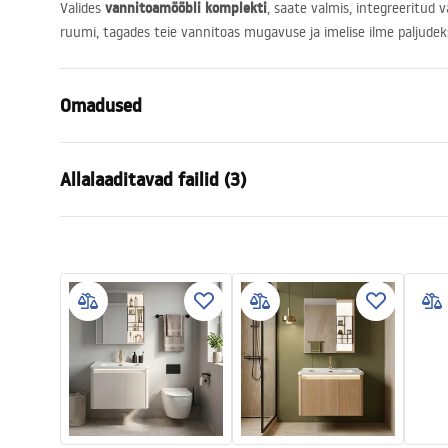
vannitoamööbli komplekti
Valides
, saate valmis, integreeritud 
ruumi, tagades teie vannitoas mugavuse ja imelise ilme paljudek
Omadused
Värv
Pruun
Allalaaditavad failid (3)
Paigaldusviis
Seinale
Materjal
Sanitaartehn
Garan
Kõrgus
455
mm
Paigaldusjuhend
Warra
Bathroom_sets_manual.pdf
Laius
605
mm
-_Furn
Sügavus
480
mm
Manual
Instrukcja_monta__u_Zestaw_meb
li___azienkowych_DB06-60.pdf