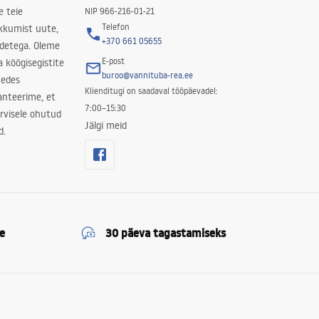
e teie
NIP 966-216-01-21
Telefon
kkumist uute,
+370 661 05655
odetega. Oleme
E-post
a köögisegistite
buroo@vannituba-rea.ee
nedes
Klienditugi on saadaval tööpäevadel:
ranteerime, et
7:00–15:30
rvisele ohutud
Jälgi meid
d.
e
30 päeva tagastamiseks