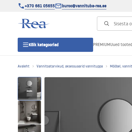
+370 661 05655
buroo@vannituba-rea.ee
PREMIUM
Uued toote
Kõik kategooriad
Avaleht
Vannitoatarvikud, aksessuaarid vannituppa
Mööbel, vannit
Dušikabiinid
Duši uks
Vannitoa dušialused
Lineaarne duši äravool