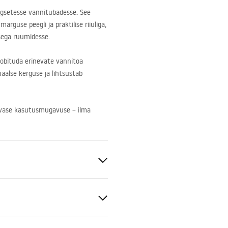
egsetesse vannitubadesse. See
rguse peegli ja praktilise riiuliga,
sega ruumidesse.
sobituda erinevate vannitoa
uaalse kerguse ja lihtsustab
äevase kasutusmugavuse – ilma
anitaartehniline keraamika,