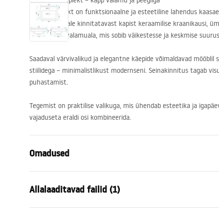
Vannitoakomplekt – kapp valamu ja peegliga
Molly komplekt on funktsionaalne ja esteetiline lahendus kaasa
koosneb seinale kinnitatavast kapist keraamilise kraanikausi, ümma
luues ühtse valamuala, mis sobib väikestesse ja keskmise suuru
Saadaval värvivalikud ja elegantne käepide võimaldavad mööblil 
stiilidega – minimalistlikust modernseni. Seinakinnitus tagab vis
puhastamist.
Tegemist on praktilise valikuga, mis ühendab esteetika ja igap
vajaduseta eraldi osi kombineerida.
Omadused
Värv
Hall
Allalaaditavad failid (1)
Paigaldusviis
Seinale
Materjal
Alumiinium , S