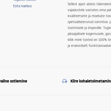
Sellest ajast alates täiendam
Esita kaebus
vajadustele vastates oma pa
kvaliteetsete ja moekate to
spetsialiseerunud vannitoa- j
tootmisele ja impordile. Tugi
pikaajalisele kogemusele, ga
kõik meie tooted on 100% te
ja erakordselt funktsionaalse
valine ostlemine
Kiire kohaletoimetamin