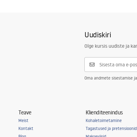
Garantiitingimused
Plastik, MDF
Warranty_Terms_and_Conditions_Basins_-_5.pdf
Kõrgus
470
mm
Laius
430
mm
Sügavus
365
mm
Uudiskiri
Olge kursis uudiste ja k
Oma andmete sisestamise ja
Teave
Klienditeenindus
Meist
Kohaletoimetamine
Kontakt
Tagastused ja pretensioonid
Blog
Makseviisid