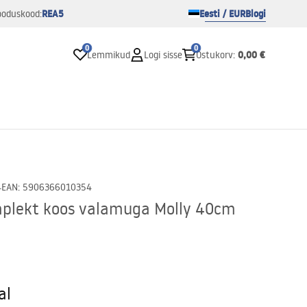
REA5
Eesti / EUR
Blogi
ooduskood:
0
0
0,00 €
Lemmikud
Logi sisse
Ostukorv
:
4
EAN
:
5906366010354
plekt koos valamuga Molly 40cm
al