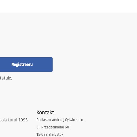
Registreeru
tatule.
Kontakt
ola turul 1993.
Podlasiak Andrzej Cylwik sp. k.
ul. Przędzalniana 60
15-688 Białystok