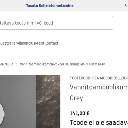
Tasuta Kohaletoimetamine
S
d
Bestseller
Allahindlus
Meist
Kontakt
oa riiulid
Vannitoamööblikomplekt koos valamuga Molly 40cm Grey
TOOTEKOOD
:
REA-M0008
ID
:
1136
Vannitoamööblikom
Grey
141,00 €
Toode ei ole saadav