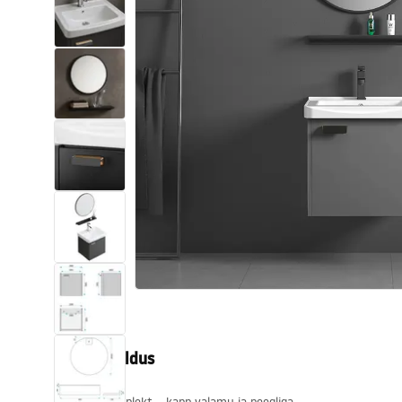
Tualettruumid
Vajub ära
Vannid ja ekraanid
Vannitoa segistid
Vannitoas dušid
Köök
Vannitoa tarvikud
Tootekirjeldus