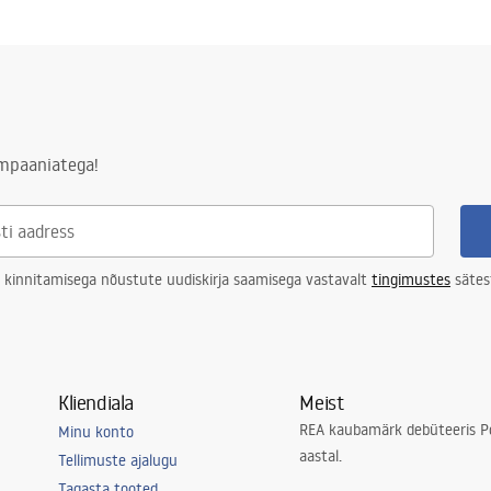
ampaaniatega!
 kinnitamisega nõustute uudiskirja saamisega vastavalt
tingimustes
sätes
Kliendiala
Meist
REA kaubamärk debüteeris Po
Minu konto
aastal.
Tellimuste ajalugu
Tagasta tooted