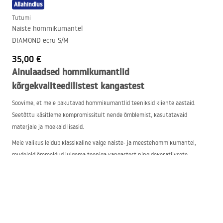
Allahindlus
Tutumi
Naiste hommikumantel
DIAMOND ecru S/M
35,00 €
Ainulaadsed hommikumantlid
kõrgekvaliteedilistest kangastest
Soovime, et meie pakutavad hommikumantlid teeniksid kliente aastaid.
Seetõttu käsitleme kompromissitult nende õmblemist, kasutatavaid
materjale ja moekaid lisasid.
Meie valikus leidub klassikaline valge naiste- ja meestehommikumantel,
mudeleid õmmeldud julgema tooniga kangastest ning dekoratiivsete
detailidega. Kõik need on aga valmistatud nahasõbralikest materjalidest, mis
sobivad hästi kohe pärast vanni. Nende hulka kuuluvad näiteks järgmised
kangad:
Microfibra-Soft – see soojendab keha ja lubab samal ajal nahal hingata
Thermo-Soft – see materjal on erakordselt pehme, hingav ja soe.