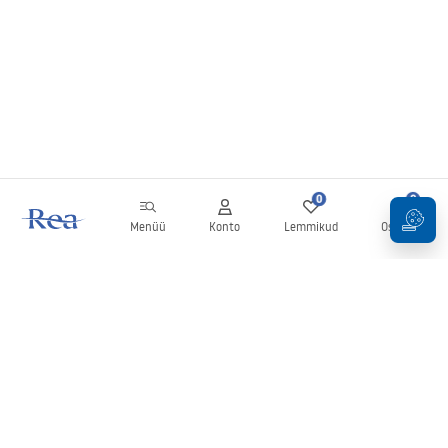
0
0
Menüü
Konto
Lemmikud
Ostukorv
Uudiskiri
Olge kursis uudiste ja kampaaniatega!