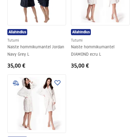
garderoobi võib kiiresti armastada selle kohevuse, pehmuse ja
suurepärase lõike tõttu.
Allahindlus
Allahindlus
Tutumi
Tutumi
Naiste hommikumantel Jordan
Naiste hommikumantel
Navy Grey L
DIAMOND ecru L
35,00 €
35,00 €