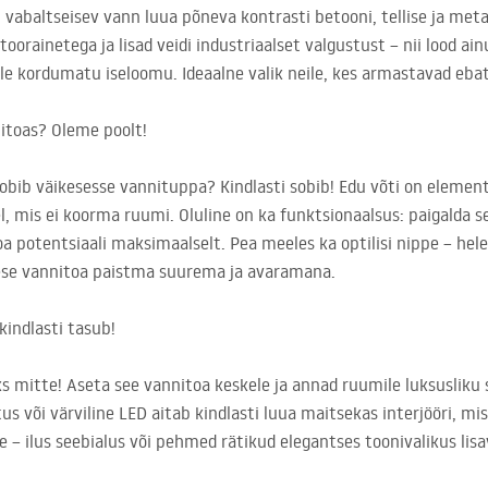
b vabaltseisev vann luua põneva kontrasti betooni, tellise ja metall
orainetega ja lisad veidi industriaalset valgustust – nii lood ai
le kordumatu iseloomu. Ideaalne valik neile, kes armastavad ebatr
itoas? Oleme poolt!
obib väikesesse vannituppa? Kindlasti sobib! Edu võti on elementi
mis ei koorma ruumi. Oluline on ka funktsionaalsus: paigalda se
a potentsiaali maksimaalselt. Pea meeles ka optilisi nippe – hele
kese vannitoa paistma suurema ja avaramana.
indlasti tasub!
 mitte! Aseta see vannitoa keskele ja annad ruumile luksusliku s
us või värviline
LED
aitab kindlasti luua maitsekas interjööri, mi
le – ilus seebialus või pehmed rätikud elegantses toonivalikus li