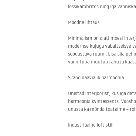
lossikambrites ning iga vannisk
Moodne lihtsus
Minimalism on alati moes! Interj
modernse kujuga vabaltseisva van
soodustava ruumi. Lisa siia pehm
vannituba muutub rahu ja kaasa
Skandinaavialik harmoonia
Unistad interjöörist, kus iga de
harmoonia kvintessents. Vaoshoit
unusta ka mõnda toataime – rohe
Industriaalne loftistiil