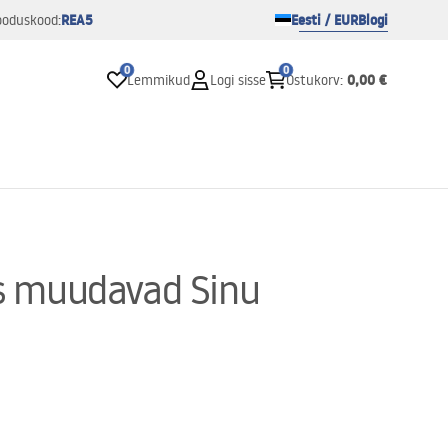
REA5
Eesti / EUR
Blogi
ooduskood:
0
0
0,00 €
Lemmikud
Logi sisse
Ostukorv
:
is muudavad Sinu