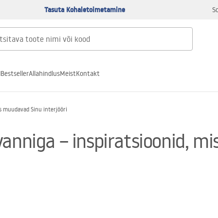
Tasuta Kohaletoimetamine
S
d
Bestseller
Allahindlus
Meist
Kontakt
is muudavad Sinu interjööri
vanniga – inspiratsioonid, m