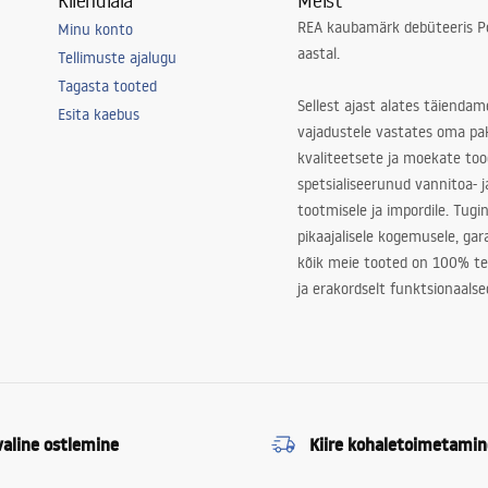
Kliendiala
Meist
REA kaubamärk debüteeris Po
Minu konto
aastal.
Tellimuste ajalugu
Tagasta tooted
Sellest ajast alates täiendam
Esita kaebus
vajadustele vastates oma pa
kvaliteetsete ja moekate to
spetsialiseerunud vannitoa- j
tootmisele ja impordile. Tugi
pikaajalisele kogemusele, ga
kõik meie tooted on 100% te
ja erakordselt funktsionaalse
valine ostlemine
Kiire kohaletoimetamin