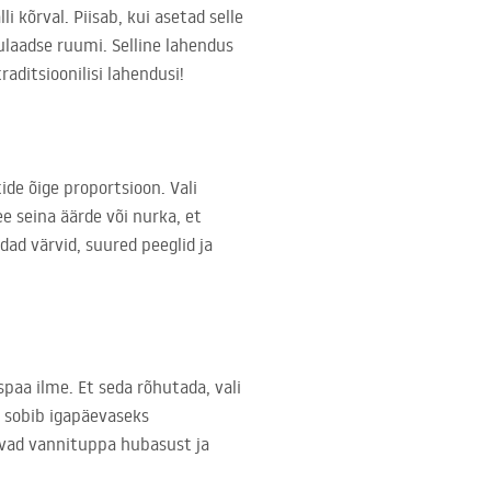
i kõrval. Piisab, kui asetad selle
nulaadse ruumi. Selline lahendus
aditsioonilisi lahendusi!
de õige proportsioon. Vali
e seina äärde või nurka, et
dad värvid, suured peeglid ja
paa ilme. Et seda rõhutada, vali
s sobib igapäevaseks
savad vannituppa hubasust ja