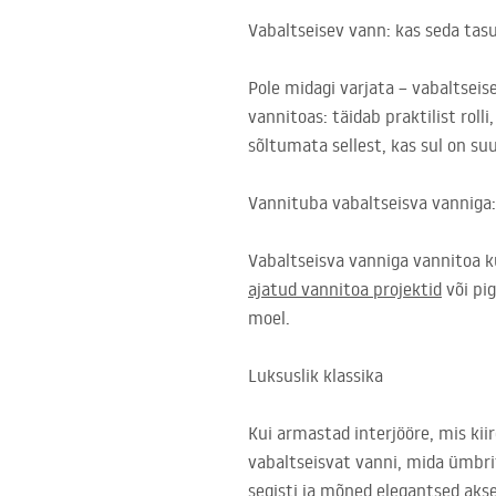
Vabaltseisev vann: kas seda tasu
Pole midagi varjata – vabaltseis
vannitoas: täidab praktilist roll
sõltumata sellest, kas sul on su
Vannituba vabaltseisva vanniga: s
Vabaltseisva vanniga vannitoa k
ajatud vannitoa projektid
või pi
moel.
Luksuslik klassika
Kui armastad interjööre, mis kiir
vabaltseisvat vanni, mida ümbri
segisti ja mõned elegantsed aks