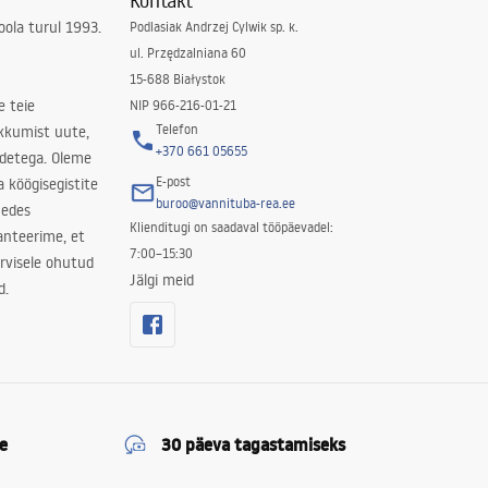
Kontakt
ola turul 1993.
Podlasiak Andrzej Cylwik sp. k.
ul. Przędzalniana 60
15-688 Białystok
e teie
NIP 966-216-01-21
Telefon
kkumist uute,
+370 661 05655
odetega. Oleme
E-post
a köögisegistite
buroo@vannituba-rea.ee
nedes
Klienditugi on saadaval tööpäevadel:
ranteerime, et
7:00–15:30
rvisele ohutud
Jälgi meid
d.
e
30 päeva tagastamiseks