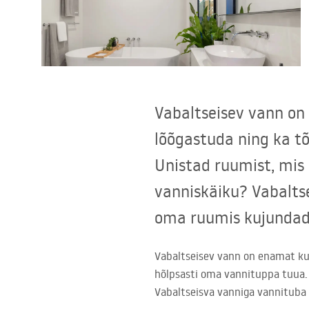
Tualettruumid
Vajub ära
Vannid ja ekraanid
Vabaltseisev vann on 
lõõgastuda ning ka tõ
Vannitoa segistid
Unistad ruumist, mis 
Vannitoas dušid
vanniskäiku? Vabalts
oma ruumis kujundad
Köök
Vannitoa tarvikud
Vabaltseisev vann on enamat kui 
hõlpsasti oma vannituppa tuua. 
Vabaltseisva vanniga vannituba 