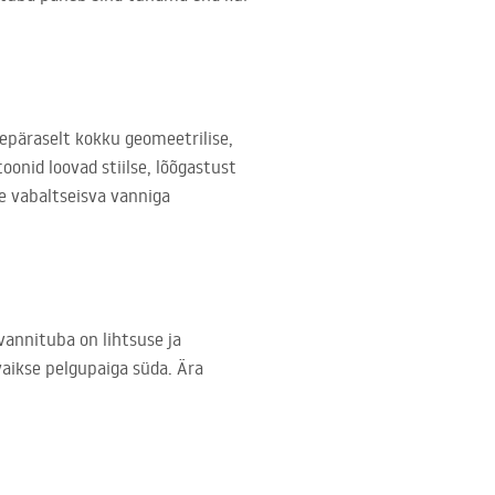
repäraselt kokku geomeetrilise,
oonid loovad stiilse, lõõgastust
ke vabaltseisva vanniga
vannituba on lihtsuse ja
vaikse pelgupaiga süda. Ära