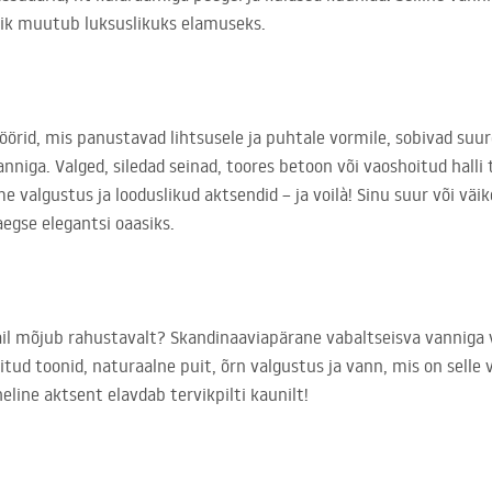
äik muutub luksuslikuks elamuseks.
öörid, mis panustavad lihtsusele ja puhtale vormile, sobivad suu
niga. Valged, siledad seinad, toores betoon või vaoshoitud halli t
e valgustus ja looduslikud aktsendid – ja voilà! Sinu suur või väi
egse elegantsi oaasiks.
tail mõjub rahustavalt? Skandinaaviapärane vabaltseisva vanniga 
ud toonid, naturaalne puit, õrn valgustus ja vann, mis on selle 
line aktsent elavdab tervikpilti kaunilt!