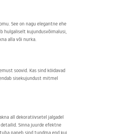
loomu. See on nagu elegantne ehe
 hulgaliselt kujundusvõimalusi,
na alla või nurka.
lemust soovid. Kas sind köidavad
iendab sisekujundust mitmel
kna all dekoratiivsetel jalgadel
detailid. Sinna juurde efektne
nituba paneb sind tundma end kui