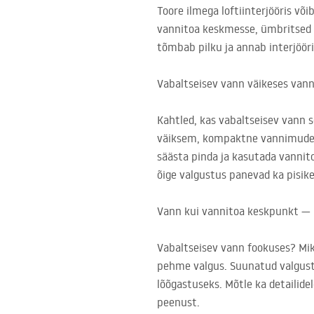
Toore ilmega loftiinterjööris või
vannitoa keskmesse, ümbritsed to
tõmbab pilku ja annab interjööri
Vabaltseisev vann väikeses vann
Kahtled, kas vabaltseisev vann s
väiksem, kompaktne vannimudel, 
säästa pinda ja kasutada vannito
õige valgustus panevad ka pisi
Vann kui vannitoa keskpunkt — k
Vabaltseisev vann fookuses? Miks
pehme valgus. Suunatud valgust
lõõgastuseks. Mõtle ka detailide
peenust.