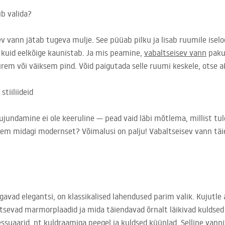
b valida?
ev vann jätab tugeva mulje. See püüab pilku ja lisab ruumile ise
i, kuid eelkõige kaunistab. Ja mis peamine,
vabaltseisev vann
pakub
urem või väiksem pind. Võid paigutada selle ruumi keskele, otse ak
tiiliideid
ujundamine ei ole keeruline — pead vaid läbi mõtlema, millist tu
gem midagi modernset? Võimalusi on palju! Vabaltseisev vann tä
gavad elegantsi, on klassikalised lahendused parim valik. Kujutle a
tsevad marmorplaadid ja mida täiendavad õrnalt läikivad kuldsed 
essuaarid, nt kuldraamiga peegel ja kuldsed küünlad. Selline van