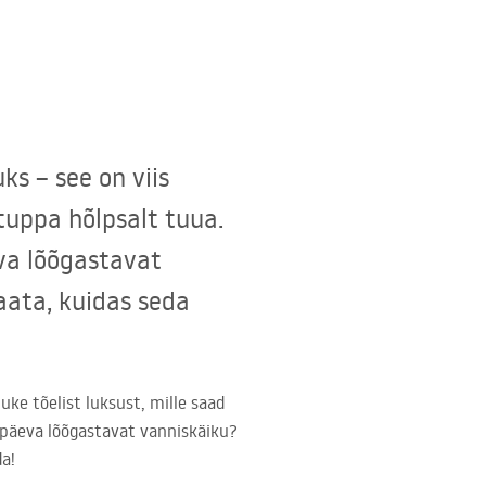
s – see on viis
tuppa hõlpsalt tuua.
eva lõõgastavat
aata, kuidas seda
uke tõelist luksust, mille saad
 päeva lõõgastavat vanniskäiku?
a!