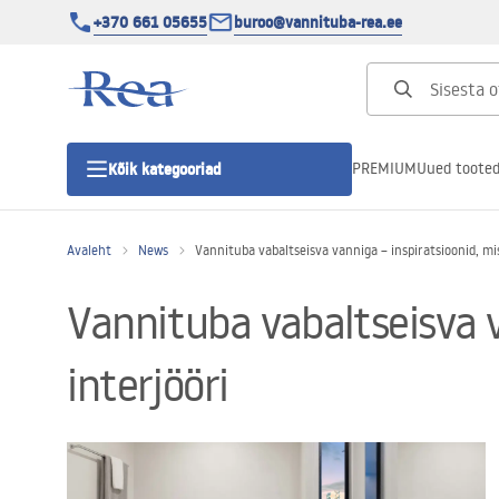
+370 661 05655
buroo@vannituba-rea.ee
PREMIUM
Uued toote
Kõik kategooriad
Avaleht
News
Vannituba vabaltseisva vanniga – inspiratsioonid, m
Dušikabiinid
Vannituba vabaltseisva 
Duši uks
interjööri
Vannitoa dušialused
Lineaarne duši äravool