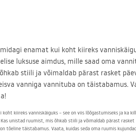
midagi enamat kui koht kiireks vanniskäiguk
elise luksuse aimdus, mille saad oma vanni
õhkab stiili ja võimaldab pärast rasket pä
eisva vanniga vannituba on täistabamus. V
a!
koht kiireks vanniskäiguks – see on viis lõõgastumiseks ja ka kill
Kas unistad ruumist, mis õhkab stiili ja võimaldab pärast rasket
on tõeline täistabamus. Vaata, kuidas seda oma ruumis kujundad