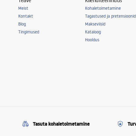
Teave
Klienditeenindus
Meist
Kohaletoimetamine
Kontakt
Tagastused ja pretensioonid
Blog
Makseviisid
Tingimused
Kataloog
Hooldus
Tasuta kohaletoimetamine
Tur