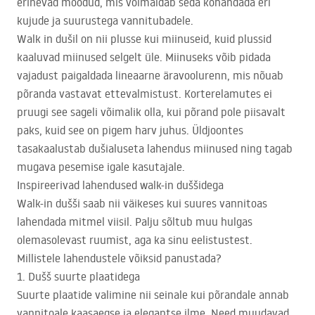
erinevad mõõdud, mis võimaldab seda kohandada eri
kujude ja suurustega vannitubadele.
Walk in dušil on nii plusse kui miinuseid, kuid plussid
kaaluvad miinused selgelt üle. Miinuseks võib pidada
vajadust paigaldada lineaarne äravoolurenn, mis nõuab
põranda vastavat ettevalmistust. Korterelamutes ei
pruugi see sageli võimalik olla, kui põrand pole piisavalt
paks, kuid see on pigem harv juhus. Üldjoontes
tasakaalustab dušialuseta lahendus miinused ning tagab
mugava pesemise igale kasutajale.
Inspireerivad lahendused walk-in duššidega
Walk-in dušši saab nii väikeses kui suures vannitoas
lahendada mitmel viisil. Palju sõltub muu hulgas
olemasolevast ruumist, aga ka sinu eelistustest.
Millistele lahendustele võiksid panustada?
1. Dušš suurte plaatidega
Suurte plaatide valimine nii seinale kui põrandale annab
vannitoale kaasaegse ja elegantse ilme. Need muudavad