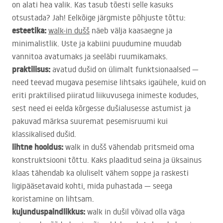
on alati hea valik. Kas tasub tõesti selle kasuks
otsustada? Jah! Eelkõige järgmiste põhjuste tõttu:
esteetika:
walk-in dušš
näeb välja kaasaegne ja
minimalistlik. Uste ja kabiini puudumine muudab
vannitoa avatumaks ja seeläbi ruumikamaks.
praktilisus:
avatud dušid on ülimalt funktsionaalsed —
need teevad mugava pesemise lihtsaks igaühele, kuid on
eriti praktilised piiratud liikuvusega inimeste kodudes,
sest need ei eelda kõrgesse dušialusesse astumist ja
pakuvad märksa suuremat pesemisruumi kui
klassikalised dušid.
lihtne hooldus:
walk in dušš vähendab pritsmeid oma
konstruktsiooni tõttu. Kaks plaaditud seina ja üksainus
klaas tähendab ka oluliselt vähem soppe ja raskesti
ligipääsetavaid kohti, mida puhastada — seega
koristamine on lihtsam.
kujunduspaindlikkus:
walk in dušil võivad olla väga