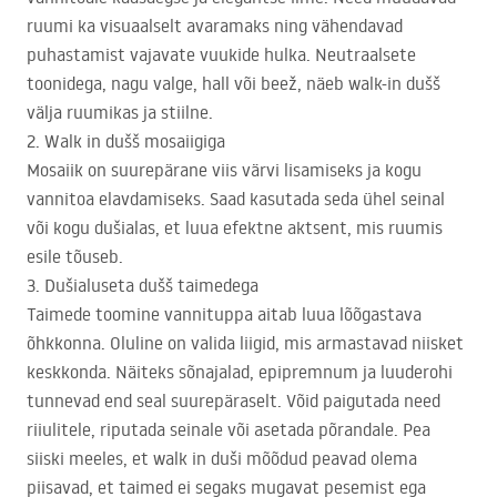
ruumi ka visuaalselt avaramaks ning vähendavad
puhastamist vajavate vuukide hulka. Neutraalsete
toonidega, nagu valge, hall või beež, näeb walk-in dušš
välja ruumikas ja stiilne.
2. Walk in dušš mosaiigiga
Mosaiik on suurepärane viis värvi lisamiseks ja kogu
vannitoa elavdamiseks. Saad kasutada seda ühel seinal
või kogu dušialas, et luua efektne aktsent, mis ruumis
esile tõuseb.
3. Dušialuseta dušš taimedega
Taimede toomine vannituppa aitab luua lõõgastava
õhkkonna. Oluline on valida liigid, mis armastavad niisket
keskkonda. Näiteks sõnajalad, epipremnum ja luuderohi
tunnevad end seal suurepäraselt. Võid paigutada need
riiulitele, riputada seinale või asetada põrandale. Pea
siiski meeles, et walk in duši mõõdud peavad olema
piisavad, et taimed ei segaks mugavat pesemist ega