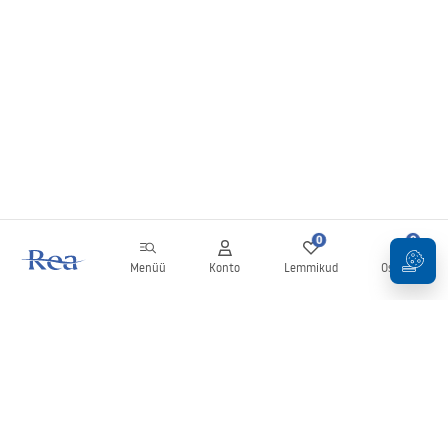
0
0
Menüü
Konto
Lemmikud
Ostukorv
Uudiskiri
Olge kursis uudiste ja kampaaniatega!