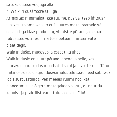
satuks otsese veejuga alla.
4. Walk in dušš toore stiiliga
Armastad minimalistlikke ruume, kus valitseb lihtsus?
Siis kasuta oma walk-in duši juures metallraamide või -
detailidega klaaspindu ning viimistle põrand ja seinad
robustses võtmes — näiteks betooni imiteerivate
plaatidega.
Walk-in dušid: mugavus ja esteetika ühes
Walk-in dušid on suurepärane lahendus neile, kes
hindavad oma kodus moodsat disaini ja praktilisust. Tänu
mitmekesistele kujundusvõimalustele saad need sobitada
iga sisustusstiiliga. Pea meeles ruumi hoolikat
planeerimist ja õigete materjalide valikut, et nautida
kaunist ja praktilist vannituba aastaid. Edu!