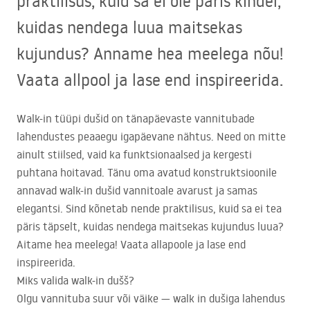
praktilisus, kuid sa ei ole päris kindel,
kuidas nendega luua maitsekas
kujundus? Anname hea meelega nõu!
Vaata allpool ja lase end inspireerida.
Walk-in tüüpi dušid on tänapäevaste vannitubade
lahendustes peaaegu igapäevane nähtus. Need on mitte
ainult stiilsed, vaid ka funktsionaalsed ja kergesti
puhtana hoitavad. Tänu oma avatud konstruktsioonile
annavad walk-in dušid vannitoale avarust ja samas
elegantsi. Sind kõnetab nende praktilisus, kuid sa ei tea
päris täpselt, kuidas nendega maitsekas kujundus luua?
Aitame hea meelega! Vaata allapoole ja lase end
inspireerida.
Miks valida walk-in dušš?
Olgu vannituba suur või väike — walk in dušiga lahendus