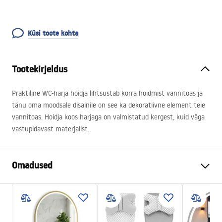
Küsi toote kohta
Tootekirjeldus
Praktiline WC-harja hoidja lihtsustab korra hoidmist vannitoas ja
tänu oma moodsale disainile on see ka dekoratiivne element teie
vannitoas. Hoidja koos harjaga on valmistatud kergest, kuid väga
vastupidavast materjalist.
Omadused
Värv
Must
Materjal
Matt klaas, Metall