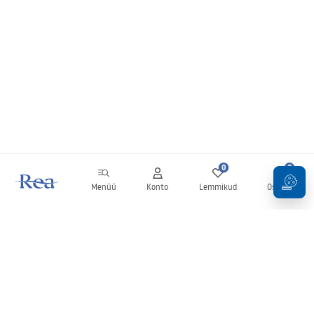
0
0
Menüü
Konto
Lemmikud
Ostukorv
Uudiskiri
Olge kursis uudiste ja kampaaniatega!