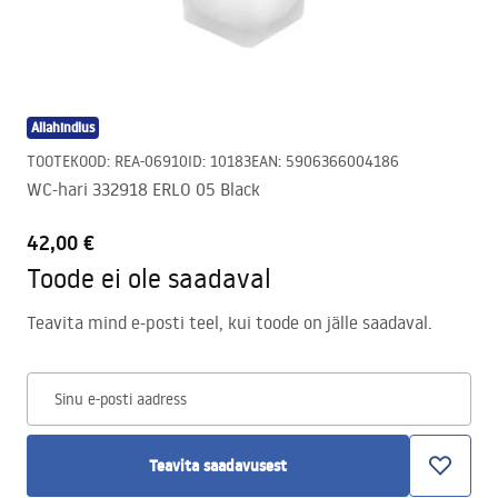
Allahindlus
TOOTEKOOD
:
REA-06910
ID
:
10183
EAN
:
5906366004186
WC-hari 332918 ERLO 05 Black
42,00 €
Toode ei ole saadaval
Teavita mind e-posti teel, kui toode on jälle saadaval.
Sinu e-posti aadress
Teavita saadavusest