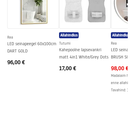
Paigaldusviis
Kruvitav
Laius
90
mm
Kõrgus
360
mm
Sügavus
125
mm
Allahindlus
Allahindlus
Rea
Seeria
Erlo
LED seinapeegel 60x100cm
Tutumi
Rea
Garantii
24 kuud
Kahepoolne lapsevankri
LED seinape
DART GOLD
matt 4in1 White/Grey Dots
BRUSH SILVE
96,00 €
17,00 €
98,00 €
Madalaim hind 
enne allahindlu
Tavahind
:
104,