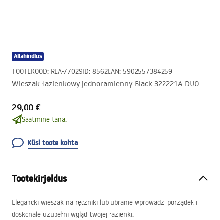
Allahindlus
TOOTEKOOD
:
REA-77029
ID
:
8562
EAN
:
5902557384259
Wieszak łazienkowy jednoramienny Black 322221A DUO
29,00 €
Saatmine täna.
Küsi toote kohta
Tootekirjeldus
Elegancki wieszak na ręczniki lub ubranie wprowadzi porządek i
doskonale uzupełni wgląd twojej łazienki.