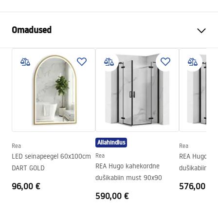
Omadused
Värv
Must
Materjal
Metall
Paigaldusviis
Isekleepuv
Laius
635
mm
Kõrgus
60
mm
Sügavus
75
mm
Allahindlus
Rea
Rea
Seeria
Duo
LED seinapeegel 60x100cm
Rea
REA Hugo ka
Garantii
24 kuud
REA Hugo kahekordne
DART GOLD
dušikabiin m
dušikabiin must 90x90
96,00 €
576,00 €
590,00 €