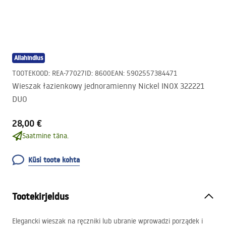
Allahindlus
TOOTEKOOD
:
REA-77027
ID
:
8600
EAN
:
5902557384471
Wieszak łazienkowy jednoramienny Nickel INOX 322221
DUO
28,00 €
Saatmine täna.
Küsi toote kohta
Tootekirjeldus
Elegancki wieszak na ręczniki lub ubranie wprowadzi porządek i