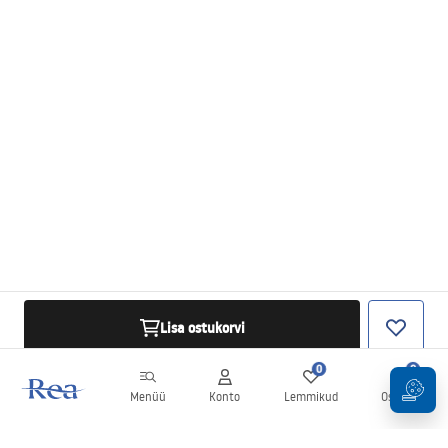
Lisa ostukorvi
0
0
Menüü
Konto
Lemmikud
Ostukorv