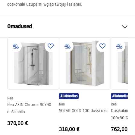
doskonale uzupełni wgląd twojej łazienki.
Omadused
Värv
Harjatud teras
Materjal
Metall
Paigaldusviis
Isekleepuv
Laius
635
mm
Kõrgus
60
mm
Sügavus
75
mm
Allahindlus
Allahindlus
Rea
Seeria
Duo
Rea AXIN Chrome 90x90
Rea
Rea
Garantii
24 kuud
SOLAR GOLD 100 dušši uks
Dušikabiin R
dušikabiin
100x80 Gold
370,00 €
318,00 €
762,00 €