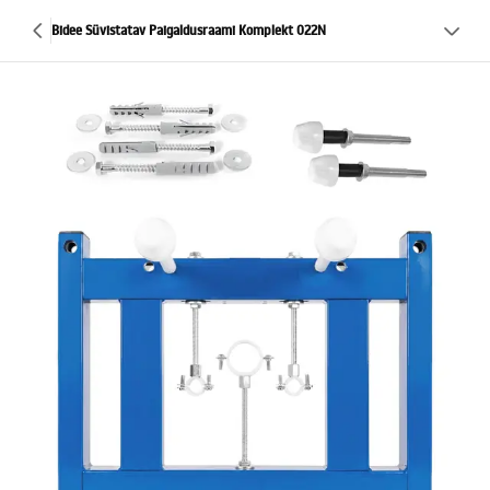
Bidee Süvistatav Paigaldusraami Komplekt 022N