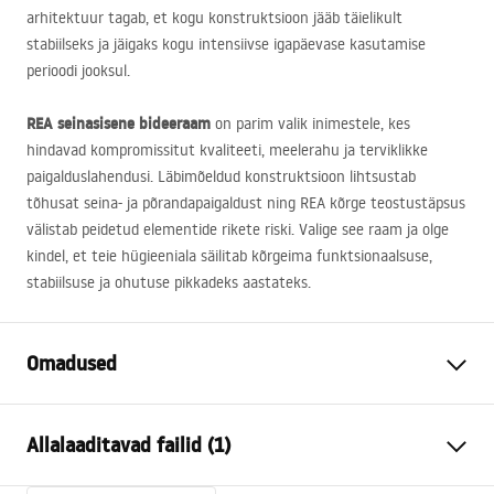
arhitektuur tagab, et kogu konstruktsioon jääb täielikult
stabiilseks ja jäigaks kogu intensiivse igapäevase kasutamise
perioodi jooksul.
REA
seinasisene bideeraam
on parim valik inimestele, kes
hindavad kompromissitut kvaliteeti, meelerahu ja terviklikke
paigalduslahendusi. Läbimõeldud konstruktsioon lihtsustab
tõhusat seina- ja põrandapaigaldust ning
REA
kõrge teostustäpsus
välistab peidetud elementide rikete riski. Valige see raam ja olge
kindel, et teie hügieeniala säilitab kõrgeima funktsionaalsuse,
stabiilsuse ja ohutuse pikkadeks aastateks.
Omadused
Raami tüüp
bidee jaoks
Allalaaditavad failid (1)
Mudel
022N
Minimaalne
90 mm