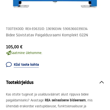
TOOTEKOOD
:
REA-E0631
ID
:
13696
EAN
:
5906366039034
Bidee Süvistatav Paigaldusraami Komplekt 022N
105,00 €
Saatmine ülehomme.
Küsi toote kohta
Tootekirjeldus
Kas otsite tugevat ja usaldusväärset alust rippuva bidee
REA
seinasisene bideeraam
paigaldamiseks? Avastage
, mis
ühendab erakordse vastupidavuse, funktsionaalsuse ja