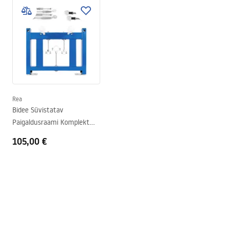
Instrukcja
paigaldussügavus
rea_zestaw_podtynkowy.pdf
Paigalduskruvide
18 cm, 23 cm
vahekaugus
Tapis d'insonorisation kaasa
Ei
arvatud
Garantii
Teraskonstruktsiooni puhul 120
kuud, muude elementide puhul
Rea
24 kuud
Bidee Süvistatav
Paigaldusraami Komplekt
022N
105,00 €