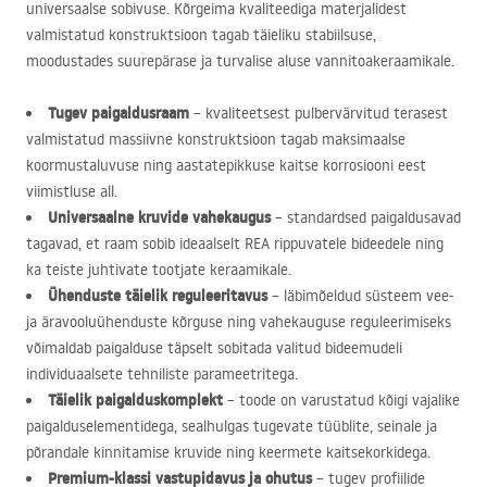
universaalse sobivuse. Kõrgeima kvaliteediga materjalidest
valmistatud konstruktsioon tagab täieliku stabiilsuse,
moodustades suurepärase ja turvalise aluse vannitoakeraamikale.
Tugev paigaldusraam
– kvaliteetsest pulbervärvitud terasest
valmistatud massiivne konstruktsioon tagab maksimaalse
koormustaluvuse ning aastatepikkuse kaitse korrosiooni eest
viimistluse all.
Universaalne kruvide vahekaugus
– standardsed paigaldusavad
tagavad, et raam sobib ideaalselt
REA
rippuvatele bideedele ning
ka teiste juhtivate tootjate keraamikale.
Ühenduste täielik reguleeritavus
– läbimõeldud süsteem vee-
ja äravooluühenduste kõrguse ning vahekauguse reguleerimiseks
võimaldab paigalduse täpselt sobitada valitud bideemudeli
individuaalsete tehniliste parameetritega.
Täielik paigalduskomplekt
– toode on varustatud kõigi vajalike
paigalduselementidega, sealhulgas tugevate tüüblite, seinale ja
põrandale kinnitamise kruvide ning keermete kaitsekorkidega.
Premium-klassi vastupidavus ja ohutus
– tugev profiilide