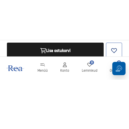
Lisa ostukorvi
0
0
Menüü
Konto
Lemmikud
Ostukorv
Uudiskiri
Olge kursis uudiste ja kampaaniatega!