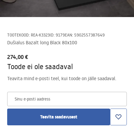
TOOTEKOOD
:
REA-K3323
ID
:
9179
EAN
:
5902557387649
Dušialus Bazalt long Black 80x100
274,00 €
Toode ei ole saadaval
Teavita mind e-posti teel, kui toode on jälle saadaval.
Sinu e-posti aadress
Teavita saadavusest