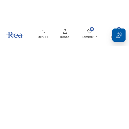
0
0
Menüü
Konto
Lemmikud
Ostukorv
Uudiskiri
Olge kursis uudiste ja kampaaniatega!
Registreeru
Oma andmete sisestamise ja kinnitamisega nõustute uudiskirja
saamisega vastavalt
tingimustes
sätestatule.