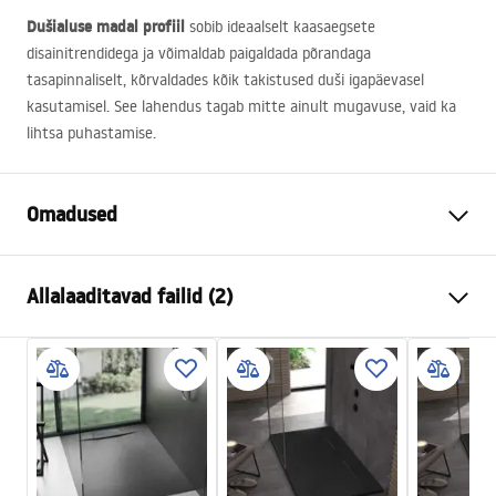
Dušialuse madal profiil
sobib ideaalselt kaasaegsete
disainitrendidega ja võimaldab paigaldada põrandaga
tasapinnaliselt, kõrvaldades kõik takistused duši igapäevasel
kasutamisel. See lahendus tagab mitte ainult mugavuse, vaid ka
lihtsa puhastamise.
Omadused
Värv
Must
Allalaaditavad failid (2)
Materjal
SMC komposiit
Pikkus
1000
mm
paigaldusjuhised
Laius
800
mm
manual - EE.pdf
Kõrgus
25
mm
Paigaldusviis
Põrandal, Süvistatav
Kokkupaneku juhised
Äravoolu läbimõõt
90
mm