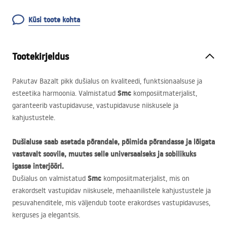
Küsi toote kohta
Tootekirjeldus
Pakutav Bazalt pikk dušialus on kvaliteedi, funktsionaalsuse ja
Smc
esteetika harmoonia. Valmistatud
komposiitmaterjalist,
garanteerib vastupidavuse, vastupidavuse niiskusele ja
kahjustustele.
Dušialuse saab asetada põrandale, põimida põrandasse ja lõigata
vastavalt soovile, muutes selle universaalseks ja sobilikuks
igasse interjööri.
Smc
Dušialus on valmistatud
komposiitmaterjalist, mis on
erakordselt vastupidav niiskusele, mehaanilistele kahjustustele ja
pesuvahenditele, mis väljendub toote erakordses vastupidavuses,
kerguses ja elegantsis.