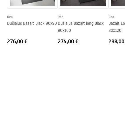
Shower tray.pdf
Lõigatav
Jah
Lõhnalõksu sisaldub
Jah
Rea
Rea
Rea
Dušialus Bazalt Black 90x90
Dušialus Bazalt long Black
Bazalt Long B
Garantii
24 kuud
80x100
80x120
276,00 €
274,00 €
298,00 €