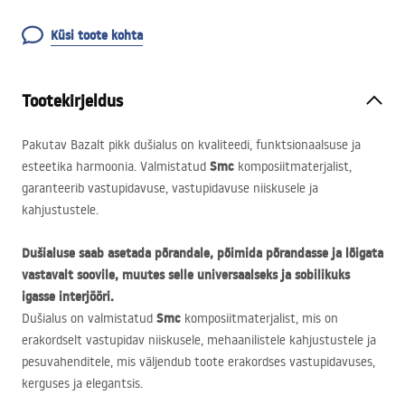
Küsi toote kohta
Tootekirjeldus
Pakutav Bazalt pikk dušialus on kvaliteedi, funktsionaalsuse ja
Smc
esteetika harmoonia. Valmistatud
komposiitmaterjalist,
garanteerib vastupidavuse, vastupidavuse niiskusele ja
kahjustustele.
Dušialuse saab asetada põrandale, põimida põrandasse ja lõigata
vastavalt soovile, muutes selle universaalseks ja sobilikuks
igasse interjööri.
Smc
Dušialus on valmistatud
komposiitmaterjalist, mis on
erakordselt vastupidav niiskusele, mehaanilistele kahjustustele ja
pesuvahenditele, mis väljendub toote erakordses vastupidavuses,
kerguses ja elegantsis.