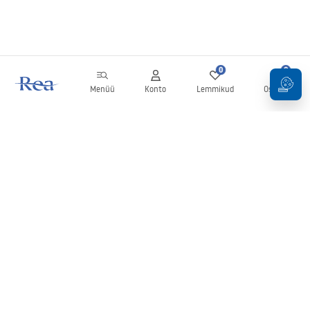
0
0
Menüü
Konto
Lemmikud
Ostukorv
Uudiskiri
Olge kursis uudiste ja kampaaniatega!
Registreeru
Oma andmete sisestamise ja kinnitamisega nõustute uudiskirja
saamisega vastavalt
tingimustes
sätestatule.