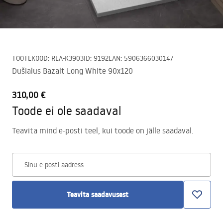
TOOTEKOOD
:
REA-K3903
ID
:
9192
EAN
:
5906366030147
Dušialus Bazalt Long White 90x120
310,00 €
Toode ei ole saadaval
Teavita mind e-posti teel, kui toode on jälle saadaval.
Sinu e-posti aadress
Teavita saadavusest