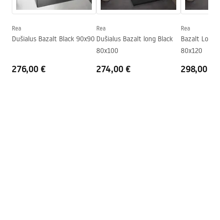
Shower tray.pdf
Lõigatav
Jah
Lõhnalõksu sisaldub
Jah
Rea
Rea
Rea
Dušialus Bazalt Black 90x90
Dušialus Bazalt long Black
Bazalt Long B
Garantii
24 kuud
80x100
80x120
276,00 €
274,00 €
298,00 €