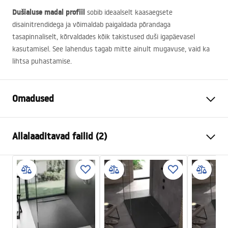
Dušialuse madal profiil
sobib ideaalselt kaasaegsete
disainitrendidega ja võimaldab paigaldada põrandaga
tasapinnaliselt, kõrvaldades kõik takistused duši igapäevasel
kasutamisel. See lahendus tagab mitte ainult mugavuse, vaid ka
lihtsa puhastamise.
Omadused
Värv
Valge
Allalaaditavad failid (2)
Materjal
SMC komposiit
Pikkus
1200
mm
paigaldusjuhised
Laius
900
mm
manual - EE.pdf
Kõrgus
25
mm
Paigaldusviis
Põrandal, Süvistatav
Kokkupaneku juhised
Äravoolu läbimõõt
90
mm