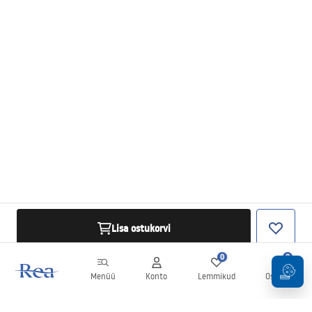
Lisa ostukorvi
0
0
Menüü
Konto
Lemmikud
Ostukorv