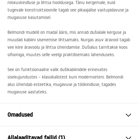
niiskuskindluse ja lihtsa hooldusega. Tänu kergemale, kuid
tugevale konstruktsioonile tagab see pikaajalise vastupidavuse ja
mugavuse kasutamisel.
Belmondi mudelil on madal ääris, mis annab dušialale kerguse ja
muudab kabiini sisenemise lihtsamaks. Nurgas asuv äravool tagab
vee kiire äravoolu ja lihtsa ühendamise. Dušialus tarnitakse koos
sifooniga, muutes selle veelgi praktilisemaks lahenduseks.
See on funktsionaalne valik dušikabiinidele erinevates
sisekujundustes – klassikalistest kuni modernseteni. Belmondi
alus ühendab esteetika, mugavuse ja töökindluse, tagades
mugavuse aastateks.
Omadused
Värv
Valge
Allalaaditavad failid (1)