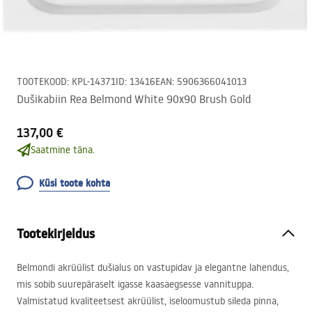
TOOTEKOOD
:
KPL-14371
ID
:
13416
EAN
:
5906366041013
Dušikabiin Rea Belmond White 90x90 Brush Gold
137,00 €
Saatmine täna.
Küsi toote kohta
Tootekirjeldus
Belmondi akrüülist dušialus on vastupidav ja elegantne lahendus,
mis sobib suurepäraselt igasse kaasaegsesse vannituppa.
Valmistatud kvaliteetsest akrüülist, iseloomustub sileda pinna,